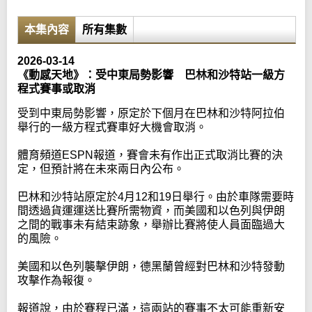
本集內容
所有集數
2026-03-14
《動感天地》：受中東局勢影響 巴林和沙特站一級方
程式賽事或取消
受到中東局勢影響，原定於下個月在巴林和沙特阿拉伯
舉行的一級方程式賽車好大機會取消。
體育頻道ESPN報道，賽會未有作出正式取消比賽的決
定，但預計將在未來兩日內公布。
巴林和沙特站原定於4月12和19日舉行。由於車隊需要時
間透過貨運運送比賽所需物資，而美國和以色列與伊朗
之間的戰事未有結束跡象，舉辦比賽將使人員面臨過大
的風險。
美國和以色列襲擊伊朗，德黑蘭曾經對巴林和沙特發動
攻擊作為報復。
報道說，由於賽程已滿，這兩站的賽事不太可能重新安