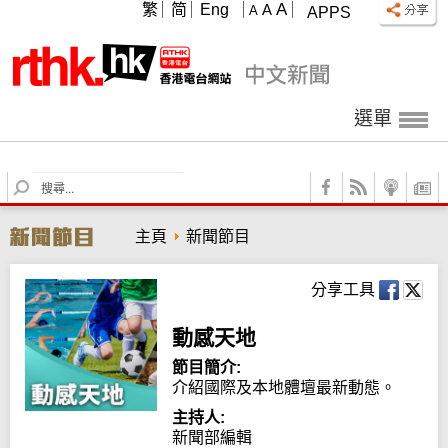
A
繁
简
Eng
A
A
APPS
選單
S
e
a
主頁
新聞節目
r
c
h
分享工具
動感天地
節目簡介:
介紹國際及本地體壇最新動態。
主持人:
新聞部編輯