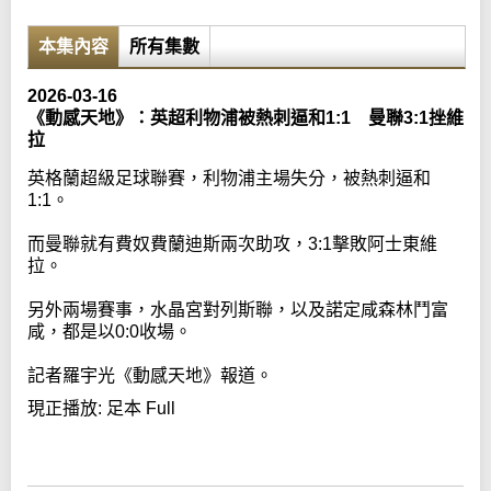
本集內容
所有集數
2026-03-16
《動感天地》：英超利物浦被熱刺逼和1:1 曼聯3:1挫維
拉
英格蘭超級足球聯賽，利物浦主場失分，被熱刺逼和
1:1。
而曼聯就有費奴費蘭迪斯兩次助攻，3:1擊敗阿士東維
拉。
另外兩場賽事，水晶宮對列斯聯，以及諾定咸森林鬥富
咸，都是以0:0收場。
記者羅宇光《動感天地》報道。
現正播放:
足本 Full
Error loading media: File could not be played