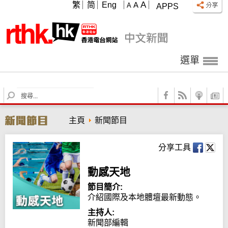
A
繁
简
Eng
A
A
APPS
選單
S
e
a
主頁
新聞節目
r
c
h
分享工具
動感天地
節目簡介:
介紹國際及本地體壇最新動態。
主持人:
新聞部編輯