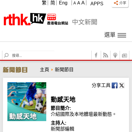
A
繁
简
Eng
A
A
APPS
選單
S
e
a
主頁
新聞節目
r
c
h
分享工具
動感天地
節目簡介:
介紹國際及本地體壇最新動態。
主持人:
新聞部編輯