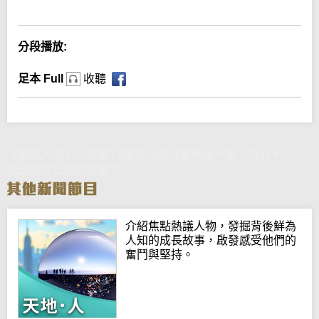
分段播放:
足本 Full
收聽
《動感天地》：歐聯16強次回合巴塞勝紐卡素 哈利卡尼入
兩球助拜仁挫阿特蘭大
介紹焦點熱議人物，發掘背後鮮為
人知的成長故事，啟發感受他們的
奮鬥與堅持。