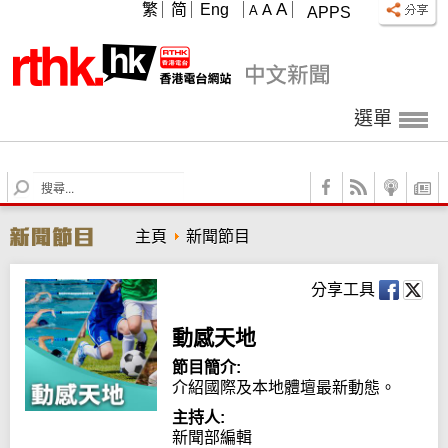
A
繁
简
Eng
A
A
APPS
選單
S
e
a
主頁
新聞節目
r
c
h
分享工具
動感天地
節目簡介:
介紹國際及本地體壇最新動態。
主持人:
新聞部編輯