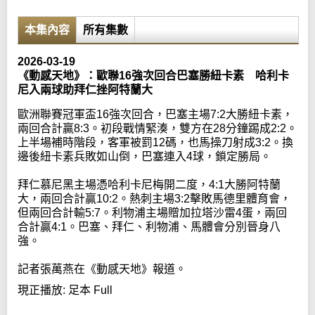
本集內容
所有集數
2026-03-19
《動感天地》：歐聯16強次回合巴塞勝紐卡素 哈利卡
尼入兩球助拜仁挫阿特蘭大
歐洲聯賽冠軍盃16強次回合，巴塞主場7:2大勝紐卡素，
兩回合計贏8:3。初段戰情緊湊，雙方在28分鐘踢成2:2。
上半場補時階段，客軍被罰12碼，也馬操刀射成3:2。換
邊後紐卡素兵敗如山倒，巴塞連入4球，鎖定勝局。
拜仁慕尼黑主場憑哈利卡尼梅開二度，4:1大勝阿特蘭
大，兩回合計贏10:2。熱刺主場3:2擊敗馬德里體育會，
但兩回合計輸5:7。利物浦主場贈加拉塔沙雷4蛋，兩回
合計贏4:1。巴塞、拜仁、利物浦、馬體會分別晉身八
強。
記者張萬燕在《動感天地》報道。
現正播放:
足本 Full
Error loading media: File could not be played