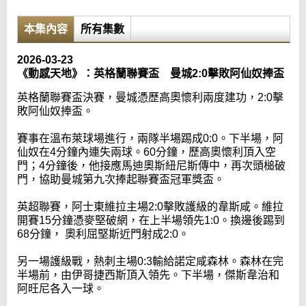
本集內容
所有集數
2026-03-23
《動感天地》：英格蘭聯賽盃 曼城2:0擊敗阿仙奴捧盃
英格蘭聯賽盃決賽，曼城憑歷高奧懷利兩度建功，2:0擊
敗阿仙奴捧盃。
賽事在溫布萊球場進行，兩隊半場踢成0:0。下半場，阿
仙奴在4分鐘內連失兩球。60分鐘，歷高奧懷利頂入空
門；4分鐘後，他接應馬迪奧斯紐尼斯傳中，再次頭槌破
門，協助曼城第九次捧起聯賽盃冠軍獎盃。
英超聯賽，阿士東維拉主場2:0擊敗護級的韋斯咸。維拉
開賽15分鐘憑麥堅破網，在上半場領先1:0。換邊後踢到
68分鐘， 奧利屈堅斯近門射成2:0。
另一場護級戰，熱刺主場0:3輸給諾定咸森林。森林在完
半場前，由伊哥捷西斯頂入領先。下半場，傑斯韋治和
阿旺尼各入一球。