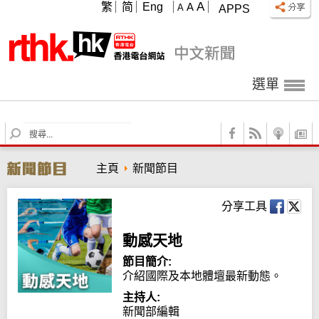
A
繁
简
Eng
A
A
APPS
選單
S
e
a
主頁
新聞節目
r
c
h
分享工具
動感天地
節目簡介:
介紹國際及本地體壇最新動態。
主持人:
新聞部編輯