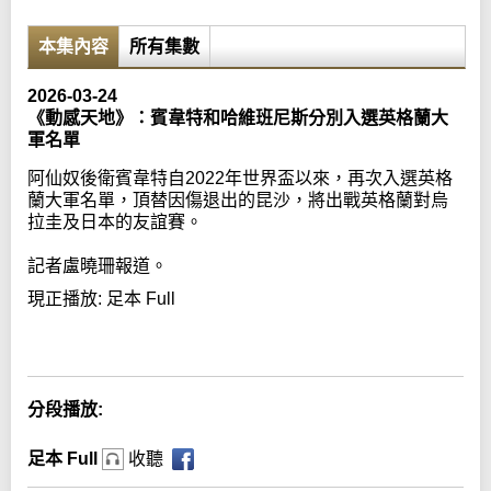
本集內容
所有集數
2026-03-24
《動感天地》：賓韋特和哈維班尼斯分別入選英格蘭大
軍名單
阿仙奴後衛賓韋特自2022年世界盃以來，再次入選英格
蘭大軍名單，頂替因傷退出的昆沙，將出戰英格蘭對烏
拉圭及日本的友誼賽。
記者盧曉珊報道。
現正播放:
足本 Full
Error loading media: File could not be played
分段播放:
足本 Full
收聽