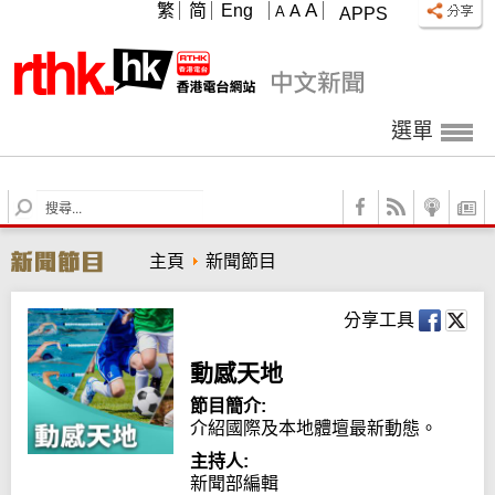
A
繁
简
Eng
A
A
APPS
選單
S
e
a
主頁
新聞節目
r
c
h
分享工具
動感天地
節目簡介:
介紹國際及本地體壇最新動態。
主持人:
新聞部編輯