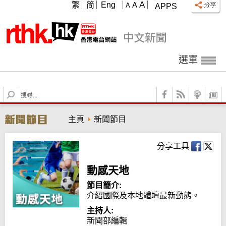
A
繁
简
Eng
A
A
APPS
選單
S
e
a
主頁
新聞節目
r
c
h
分享工具
動感天地
節目簡介:
介紹國際及本地體壇最新動態。
主持人:
新聞部編輯