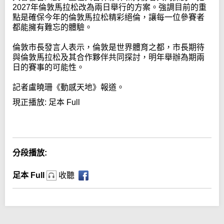
2027年倫敦馬拉松改為兩日舉行的方案。強調目前的重
點是確保今年的倫敦馬拉松精彩絕倫，讓每一位參賽者
都能擁有難忘的體驗。
倫敦市長發言人表示，倫敦是世界體育之都，市長期待
與倫敦馬拉松及其合作夥伴共同探討，明年舉辦為期兩
日的賽事的可能性。
記者盧曉珊《動感天地》報道。
現正播放:
足本 Full
Error loading media: File could not be played
分段播放:
足本 Full
收聽