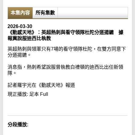
本集內容
所有集數
2026-03-30
《動感天地》：英超熱刺與看守領隊杜陀分道揚鑣 據
報冀說服迪西比執教
英超熱刺與領軍只有7場的看守領隊杜陀，在雙方同意下
分道揚鑣。
消息指，熱刺希望說服曾執教白禮頓的迪西比出任新領
隊。
記者羅宇光在《動感天地》報道
現正播放:
足本 Full
Error loading media: File could not be played
分段播放: