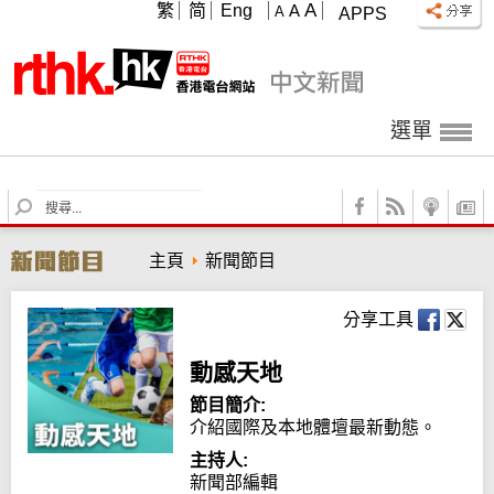
A
繁
简
Eng
A
A
APPS
選單
S
e
a
主頁
新聞節目
r
c
h
分享工具
動感天地
節目簡介:
介紹國際及本地體壇最新動態。
主持人:
新聞部編輯