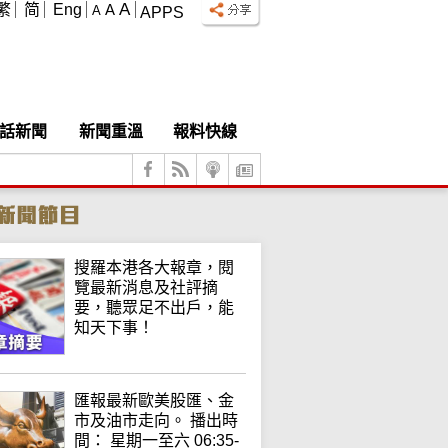
A
繁
简
Eng
A
A
APPS
話新聞
新聞重溫
報料快線
搜羅本港各大報章，閱
覽最新消息及社評摘
要，聽眾足不出戶，能
知天下事！
匯報最新歐美股匯、金
市及油市走向。 播出時
間： 星期一至六 06:35-