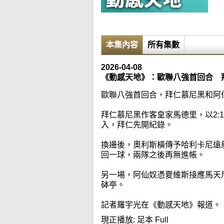
本集內容
所有集數
2026-04-08
《動感天地》：歐聯八強首回合 
歐聯八強首回合，拜仁慕尼黑和阿
拜仁慕尼黑作客皇家馬德里，以2:
入，拜仁先開紀錄。
換邊後，奧利斯橫傳予哈利卡尼遠
回一球，兩隊之後再無進帳。
另一場，阿仙奴憑夏維斯接應馬天尼
砵亭。
記者羅宇光在《動感天地》報道。
現正播放:
足本 Full