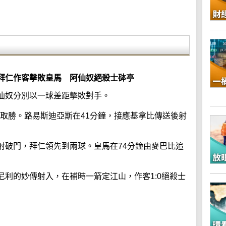
拜仁作客擊敗皇馬 阿仙奴絕殺士砵亭
仙奴分別以一球差距擊敗對手。
1取勝。路易斯迪亞斯在41分鐘，接應基拿比傳送後射
射破門，拜仁領先到兩球。皇馬在74分鐘由麥巴比追
利的妙傳射入，在補時一箭定江山，作客1:0絕殺士