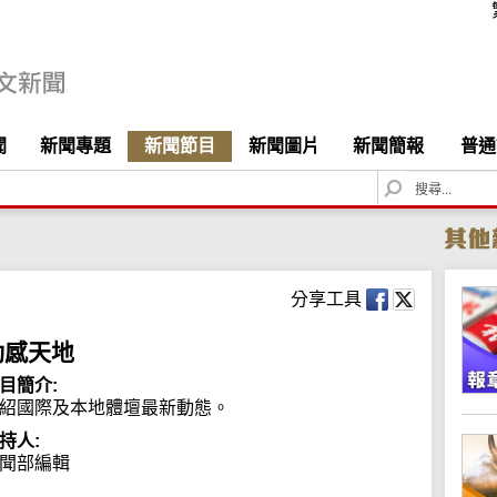
聞
新聞專題
新聞節目
新聞圖片
新聞簡報
普通
S
e
a
r
c
h
分享工具
動感天地
目簡介:
紹國際及本地體壇最新動態。
持人:
聞部編輯