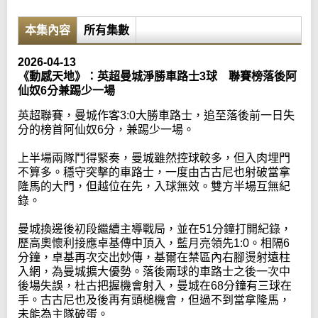
本集內容
所有集數
2026-04-13
《動感天地》：英超曼城淨勝車路士3球 聯賽榜落後阿
仙奴6分兼踢少一場
英超聯賽，曼城作客3:0大勝車路士，追至落後前一日失
分的榜首阿仙奴6分，兼踢少一場。
上半場兩隊鬥得緊奏，曼城雖然控球較多，但入肉埋門
不算多。穩守突擊的車路士，一度由古古尼也射破當拿
隆馬的大門，但越位在先，入球無效。雙方半場互無紀
錄。
曼城換邊後初段繼續主導戰局，並在51分鐘打開紀錄，
歷高奧懷利接應卓基傳中頂入，藍月亮領先1:0。相隔6
分鐘，卓基再次交出妙傳，基爾在禁區內右腳燙射遠柱
入網，為曼城擴大優勢。落後兩球的車路士之後一次中
後場失誤，杜古把握機會射入，曼城在68分鐘有三球在
手。古古尼也及後再有頭槌機會，但過不到當拿隆馬，
未能為主隊破蛋。