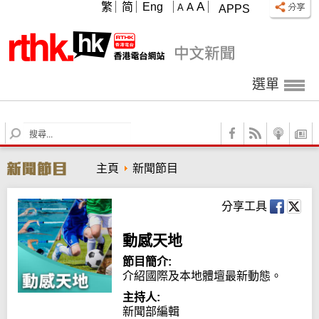
A
繁
简
Eng
A
A
APPS
選單
S
e
a
主頁
新聞節目
r
c
h
分享工具
動感天地
節目簡介:
介紹國際及本地體壇最新動態。
主持人:
新聞部編輯