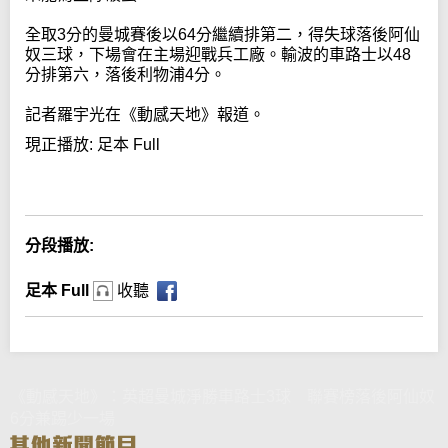
全取3分的曼城賽後以64分繼續排第二，得失球落後阿仙
奴三球，下場會在主場迎戰兵工廠。輸波的車路士以48
分排第六，落後利物浦4分。
記者羅宇光在《動感天地》報道。
現正播放:
足本 Full
Error loading media: File could not be played
分段播放:
足本 Full
收聽
《動感天地》：英超曼城淨勝車路士3球 聯賽榜落後阿仙奴
6分兼踢少一場