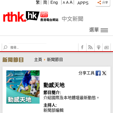
A
繁
简
Eng
A
A
APPS
選單
S
e
a
主頁
新聞節目
r
c
h
分享工具
動感天地
節目簡介:
介紹國際及本地體壇最新動態。
主持人:
新聞部編輯