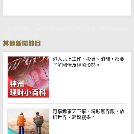
《動感天地》：英超列斯聯作客2:1擊敗曼聯 意甲費倫天拿
主場1球小勝拉素
港人北上工作、投資、消閒，都要
了解國情及經濟形勢。
奇事趣事天下事，精彩無界限，放
眼世界，輕鬆搜畫。