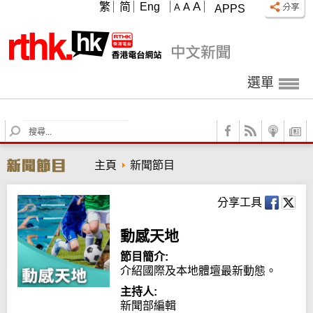
A
繁
简
Eng
A
A
APPS
選單
S
e
a
主頁
新聞節目
r
c
h
分享工具
動感天地
節目簡介:
介紹國際及本地體壇最新動態。
主持人:
新聞部編輯