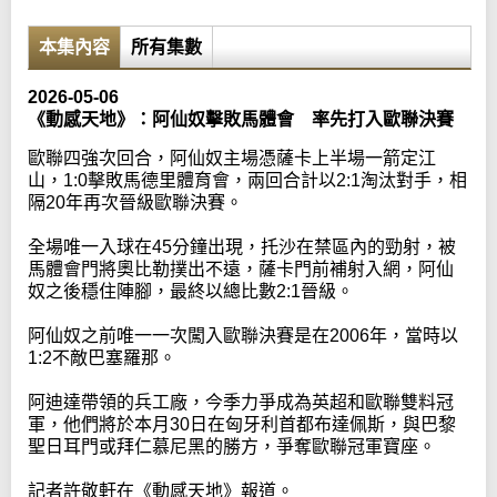
本集內容
所有集數
2026-05-06
《動感天地》：阿仙奴擊敗馬體會 率先打入歐聯決賽
歐聯四強次回合，阿仙奴主場憑薩卡上半場一箭定江
山，1:0擊敗馬德里體育會，兩回合計以2:1淘汰對手，相
隔20年再次晉級歐聯決賽。
全場唯一入球在45分鐘出現，托沙在禁區內的勁射，被
馬體會門將奧比勒撲出不遠，薩卡門前補射入網，阿仙
奴之後穩住陣腳，最終以總比數2:1晉級。
阿仙奴之前唯一一次闖入歐聯決賽是在2006年，當時以
1:2不敵巴塞羅那。
阿迪達帶領的兵工廠，今季力爭成為英超和歐聯雙料冠
軍，他們將於本月30日在匈牙利首都布達佩斯，與巴黎
聖日耳門或拜仁慕尼黑的勝方，爭奪歐聯冠軍寶座。
記者許敬軒在《動感天地》報道。