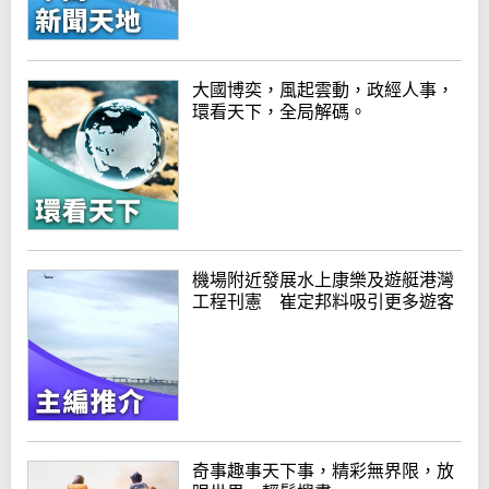
大國博奕，風起雲動，政經人事，
環看天下，全局解碼。
機場附近發展水上康樂及遊艇港灣
工程刊憲 崔定邦料吸引更多遊客
奇事趣事天下事，精彩無界限，放