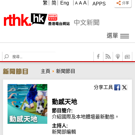
A
繁
简
Eng
A
A
APPS
選單
S
e
a
主頁
新聞節目
r
c
h
分享工具
動感天地
節目簡介:
介紹國際及本地體壇最新動態。
主持人:
新聞部編輯