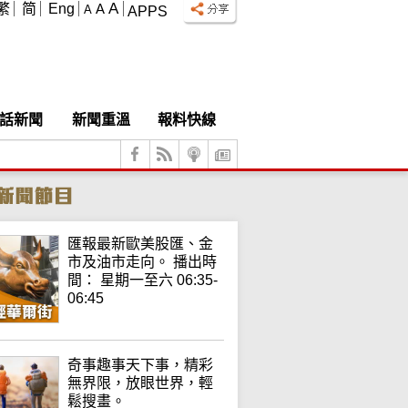
A
繁
简
Eng
A
A
APPS
話新聞
新聞重溫
報料快線
匯報最新歐美股匯、金
市及油市走向。 播出時
間： 星期一至六 06:35-
06:45
奇事趣事天下事，精彩
無界限，放眼世界，輕
鬆搜畫。