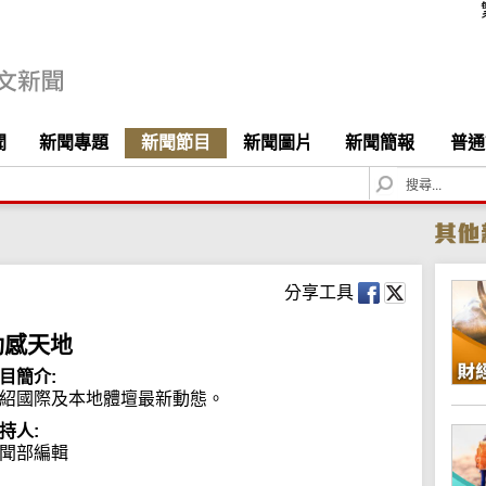
聞
新聞專題
新聞節目
新聞圖片
新聞簡報
普通
S
e
a
r
c
h
分享工具
動感天地
目簡介:
紹國際及本地體壇最新動態。
持人:
聞部編輯