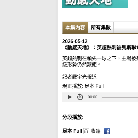
本集內容
所有集數
2026-05-12
《動感天地》：英超熱刺被列斯聯1
英超熱刺在領先一球之下，主場被列
級形勢仍然艱鉅。
記者羅宇光報道
現正播放:
足本 Full
00:00
分段播放:
足本 Full
收聽