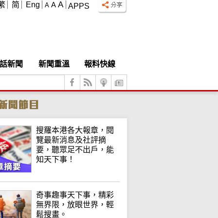
A
繁
简
Eng
A
A
APPS
話新聞
新聞重溫
報料快線
搜羅本港各大報章，閱
覽最新消息及社評摘
要，聽眾足不出戶，能
知天下事！
奇事趣事天下事，精彩
無界限，放眼世界，輕
鬆搜畫。