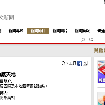
聞
新聞專題
新聞節目
新聞圖片
新聞簡報
普通
S
e
a
r
c
h
分享工具
動感天地
目簡介:
紹國際及本地體壇最新動態。
持人:
聞部編輯