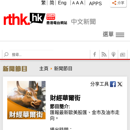
A
繁
简
Eng
A
A
APPS
選單
S
e
a
主頁
新聞節目
r
c
h
分享工具
財經華爾街
節目簡介:
匯報最新歐美股匯、金市及油市走
向。

播出時間：
