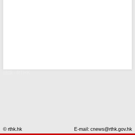
錯誤 - RTHK
© rthk.hk
E-mail:
cnews@rthk.gov.hk