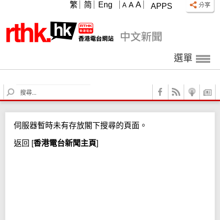
A
繁
简
Eng
A
A
APPS
選單
S
e
a
r
伺服器暫時未有存放閣下搜尋的頁面。
c
h
返回
[
香港電台新聞主頁
]