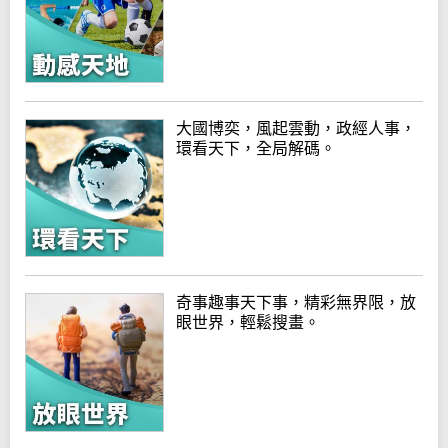
大國博奕，風起雲動，政經人事，
環看天下，全局解碼。
奇事趣事天下事，精彩無界限，放
眼世界，輕鬆搜畫。