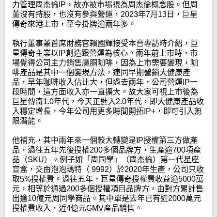
力管理周杰倫IP，故亦被市場視為周杰倫概念股。但周
董沒有持股，也沒有參與營運，2023年7月13日，巨星
傳奇來港上市，至今掛牌逾兩年多。
執行董事兼首席財務官賴國輝接受本台專訪時介紹，巨
星傳奇主業以IP創造跟營運為核心。兩年前上市時，市
場覺得公司主力銷售魔胴咖啡，因為上市需要變現，咖
啡產品是其中一個變現方法，連同早期營銷大健康產
品，早年咖啡收入佔比大，但過去兩年，公司營運IP一
段時間，這方面收入亦一直擴大。故大家可視上市後為
巨星傳奇1.0年代，今天正進入2.0年代，即大健康產品收
入穩定增長，今年公司用更多時間開拓IP+，即可引入無
限潛能。
他補充，其中兩年來一個較大轉變是IP授權第三方做產
品，過往五年先後授權200多個品牌方，生產逾700項產
品（SKU）。例子如「周同學」（周杰倫）第一代星座
盲盒，交由泡泡瑪特（ 9992）於2020年生產，公司只收
取5%授權費。過往五年，巨星傳奇授權費收益逾5000萬
元，相等於通過200多個授權項目品牌方，由對方累計售
出逾10億元周同學商品。其中單是去年已有近2000萬元
授權費收入，近4億元GMV產品銷售。