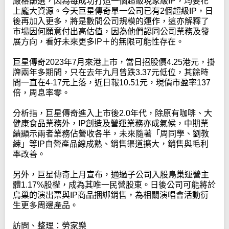
嚴格篩選，因為每成功打造一個超級現象級IP，均要花
上龐大資源。今天巨星傳奇單一公司已有2個超級IP，日
後再加入更多，將是數間公司規模的運作，這亦解釋了
市場因何願意付出高估值，因為他們認同公司業務及發
展方向，看好未來更多IP＋的無限可能性存在。
巨星傳奇2023年7月來港上市，當日招股價4.25港元，掛
牌兩年多期間，只在去年九月曾跌3.37元低位，其餘時
間一直在4-17元上落，近日報10.51元，現價市盈率137
倍，周息率零。
分析指，巨星傳奇進入上市後2.0年代，除原有咖啡、大
健康食品業務外，IP創造及營運業務亦成氣候，中期業
績顯示兩者業務佔營收各半，未來隨著「周同學、劉教
練」等IP自營產品線成熟、銷售渠道擴大，銷售與毛利
率改善。
另外，巨星傳奇上月宣布，通過子公司入股鳥巢運營主
體1.17%股權，成為其唯一民營股東。日後公司可能將於
鳥巢的演出票與IP商品捆綁銷售，為相關演唱會活動衍
生更多周邊產品。
訪問、整理：勞家樂