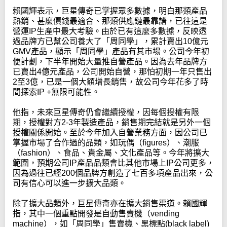
賴國輝表示，巨星傳奇已掌握眾多數據，明白那類產品
熱銷、甚麼價錢最適合、那類供應鏈最靠譜，已往這是
營運IP生產中最大考驗。由於已有這麼多數據，反映透
過品牌方已幫公司養大了「周同學」，累計賣出10億元
GMV產品，顯示「周同學」產品有其市場。公司今年初
便計劃，下半年開始大量推自營產品。因為去年品牌方
已賣出4億元產品，公司開始自營，那怕初期一年只售出
2至3億，已是一個大額增長銷售，故公司今年花多了時
間探索IP +無限可能性。
他指，未來巨星傳奇仍會繼續授權，因每個授權有限
期，授權對方2-3年製造產品，銷售期完結就是另外一個
授權關係開始。至於今年加入自營業務方面，因公司已
掌握市場了合作過的品類，如玩偶（figures）、潮服
（fashion）、食品、貴金屬、文化產品等。今年將擴大
範圍，預期公司IP產品品類會比其他市場上IP公司更多，
因為過往已經200個品牌方創造了七百多項產品出來，公
司有信心可以進一步擴大品類。
除了擴大品類外，巨星傳奇亦在擴大銷售渠道。賴國輝
指，其中一個重點開發是自動售賣機（vending
machine），如「周同學」售賣機、黑標點(black label)