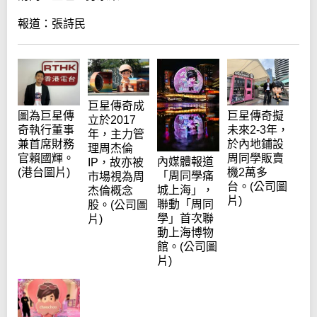
報道：張詩民
巨星傳奇成
圖為巨星傳
巨星傳奇擬
立於2017
奇執行董事
未來2-3年，
年，主力管
兼首席財務
於內地鋪設
理周杰倫
官賴國輝。
周同學販賣
內媒體報道
IP，故亦被
(港台圖片)
機2萬多
「周同學痛
市場視為周
台。(公司圖
城上海」，
杰倫概念
片)
聯動「周同
股。(公司圖
學」首次聯
片)
動上海博物
館。(公司圖
片)