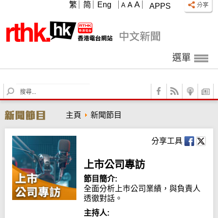
A
繁
简
Eng
A
A
APPS
選單
S
e
a
主頁
新聞節目
r
c
h
分享工具
上市公司專訪
節目簡介:
全面分析上巿公司業績，與負責人
透徹對話。
主持人: