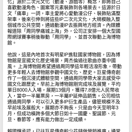
化」源於二次元文化（動漫、游戲等）概念，即將自己
喜歡動漫角色、圖案等元素裝飾到各場景去。這源於日
文「痛車」一詞，車主愛將心愛動漫公仔、裝飾貼滿整
架車，後來引伸到將這些IP二次元文化，大規模融入整
個城市公共空間，通過動漫IP去振興地方經濟。內媒體
報道除「周同學痛城上海」外，公司正安排一個大型國
際網球賽事稍後聯動「周同學」、並首次聯動上海博物
館。
他說，這是內地首次有明星IP進駐國家博物館，因為博
物館是宣揚文化歷史場景，周杰倫過往歌曲亦重中國
風。 上海博物館希望通過周同學這年輕活潑形象，帶動
更多年輕人去博物館參觀中國文化、歷史。巨星傳奇創
作了一個沉浸式體驗空間，通過周同學帶大家去感受中
國文化跟歷史。早前上海博物館剛完成埃及展覽，平均
單日8000人入場，展期13個月，獲得7.8億元人民幣收
入，當中一半屬票房，一半屬IP延伸品銷售。公司相信
通過周同學，可以引入更多IP衍生產品，儘管規模不及
早前埃及展般大，展期亦不夠長，只是由今天至明年3
月，但成功橫跨多個大節日如十一國慶、聖誕節、元
旦、春節等，應有能力做出一定成績。
賴國輝承認，已往巨星傳奇較少花錢做營銷推廣，通常