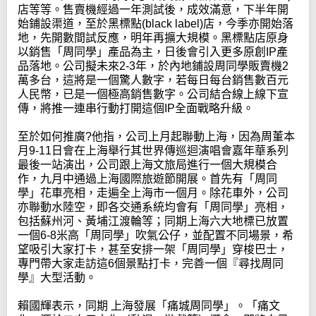
店等等。售賣機經過一年測試後，成效滿意，下半年開
始鋪設渠道，至於黑標點(black label)店，今季亦開始落
地，先開數間試反應，明年再擴大規模。黑標點店原身
以銷售「周同學」產品為主，日後會引入更多原創IP產
品落地。公司擬未來2-3年，於內地鋪設周同學販賣機2
萬多台，這將是一個驚人數字，若每日每台銷售數百元
人民幣，已是一個極高銷售數字。公司結合線上線下宣
傳，將推一連串行動打開這個IP全面戰略升級。
至於如何推廣?他指，公司上月起聯動上海，因為周董本
月9-11日會在上海舉行其世界傳巡迴演唱會嘉年華系列
最後一站演出，公司跟上海文旅局進行一個大規模合
作，九月中通過上海國際旅遊節開展。首先有「周同
學」花車亮相，走遍全上海市一個月。除花車外，公司
亦聯動水陸空，即各交通系統均會有「周同學」亮相，
包括蘇州河、黃埔江渡輪等；同期上海六大地標已放置
一個6-8米高「周同學」吹氣公仔，並配置不同場景，希
望吸引大家打卡，甚至安排一架「周同學」穿梭巴士，
專門帶大家走訪這6個景點打卡，完善一個『尋找周同
學』大型活動。
賴國輝表示，同期 上海發展「痛城周同學」。「痛文