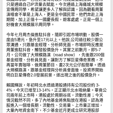
只是通過自己IP流量去賦能。今次通過上海痛城大規模
宣傳周同學，希望讓更多人了解與認識，因為觀看周董
演唱會不單是上海人，更是全中國民眾，他們奔赴上海
期間，加上正值十一國慶長假，遊客處處，正是一個上
好機會大規模展示周同學。
今年七月周杰倫進駐抖音，隨即引起市場哄動，股價一
度由5港元，急升至17元以上。他說,公司過往較少跟公
眾溝通，只跟基金經理、分析師見面，市場即時反應是
周董進駐抖音，觸發股價急升。其實之前數月，即5-7
月。公司做了大規模路演（road show），先後跟200個
基金經理、分析員見面，讓對方了解巨星傳奇業務，不
再當年賣咖啡、做周董節目、畫2次元公仔般簡單。透過
大規模路演，跟基金經理與分析員會面後，投資界開始
明白巨星傳奇2.0發展前景，遂出現之後的股價急升。
賴國輝說，年初時北水透過港股通持有公司股份約 3-
4%，今天已增至13-14%，正正顯示北水吸納量。畢竟公
司兩年前上市時，港股處於周期谷底，流動性差；今天
情況截然不同，多了內地基金將焦點放在港股，認為港
股進入一個增長期，流動性、交易量、上市量正增加，
大量內地資金南下，不少基金近月更成立研究港股部