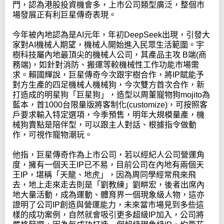
門，認為港股投資機會多，上市公司類型廣泛，整個市
場發展正有利巨星傳奇表現。
今年被內地認為是AI元年，年初DeepSeek出現，引發大
家對AI機械人期望，機械人開始進入民眾生活範圍。宇
樹科技屬內地最頂尖的機械人公司，其產品主攻 B端(商
務端)，如針對消防、搬運等較機械性工作功能市場需
求。賴國輝說，巨星傳奇今次跟宇樹合作，將IP賦能予
對方生產的四足機械人機械狗，今次雙方首次合作，新
打造成的明星狗「巨星狗」，造型以周董寵物狗mojito為
藍本，首1000台限量版將客制化(customize)，可按照客
戶要求輸入特定選項，今季預售，明年大規模量產，機
械狗賣點是陪伴型，可以跟主人對話、根據指令做動
作，可視作寵物潮玩。
他指，巨星傳奇作為上市公司，若以經紀人公司營運角
度，擁有一個天王IP已不易，目前公司在內地有兩個天
王IP，堪稱「天龍、地虎」，因為周同學經常飛來飛
去，地上走來走去則是「劉教練」劉畊宏，後者出席內
地大量活動，成為運動、體育界一個現象級人物，這亦
證明了公司IP創造與營運能力，未來當市場見到多些這
樣的成功案例，自然就會吸引更多超級IP加入，公司將