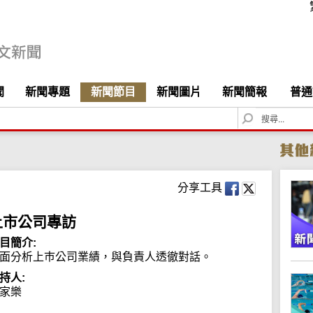
聞
新聞專題
新聞節目
新聞圖片
新聞簡報
普通
S
e
a
r
c
h
分享工具
上市公司專訪
目簡介:
面分析上巿公司業績，與負責人透徹對話。
持人:
家樂