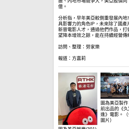
振、內地市場競爭大，美亞股價向下亦
億。
分析指，早年美亞較側重發展內地
具影響力的角色IP，未來除了國
新晉電影人才，通過他們作品，打
望降本增效之餘，能在持續經營傳
訪問、整理：勞家樂
報道：方嘉莉
圖為美亞製作
前出品的《久
逢》電影。（
圖片）