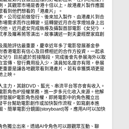
例，其觀眾市場是香港十倍以上，故港產片製作應圍
眾看到他們想看的「港產片」。
求。公司從前做發行、後來加入製作、由港產片到合
市場需求而作出轉變。這轉變近月亦在李燈旭身上出
的他，近月處女完成執導及攝製首部電影《女兒²》，
武孝及羅莃荋等演出，故事講述一對夫妻經歷家庭創
及風險評估最重要，慶幸近年多了電影發展基金參
對香港電影有信心及目標相近的合作方投資，一起承
女兒²》目前處於剪接階段，完成後會先參展海外以取
在宣傳、發行費用投入少，演員知名度亦有限，參展
更重要是讓各地觀眾看到港產片，若有幸獲獎項更是
地上映。
入主力，其餘DVD、藍光、串流平台等亦會有收入。
電影角色IP授權業務，進一步多元化收入來源。他解
想發展IP電影角色授權，即將電影中的角色獨立出
研發平台幫助電影創作或加快製作流程，如寫劇本進
單電影分鏡圖(storyboard)等，應用AI可以加快
角色獨立出來，透過AI令角色可以跟觀眾互動、聊