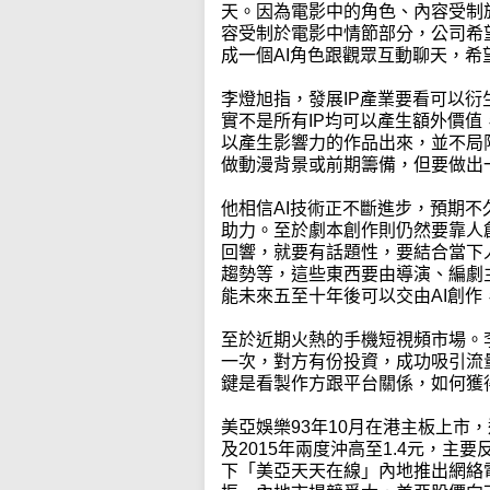
天。因為電影中的角色、內容受制於
容受制於電影中情節部分，公司希
成一個AI角色跟觀眾互動聊天，希
李燈旭指，發展IP產業要看可以衍
實不是所有IP均可以產生額外價值
以產生影響力的作品出來，並不局
做動漫背景或前期籌備，但要做出
他相信AI技術正不斷進步，預期
助力。至於劇本創作則仍然要靠人
回響，就要有話題性，要結合當下
趨勢等，這些東西要由導演、編劇
能未來五至十年後可以交由AI創
至於近期火熱的手機短視頻市場。
一次，對方有份投資，成功吸引流
鍵是看製作方跟平台關係，如何獲
美亞娛樂93年10月在港主板上市，過
及2015年兩度沖高至1.4元，主
下「美亞天天在線」內地推出網絡