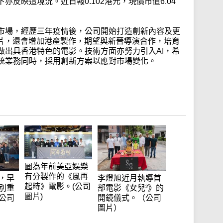
反映這境況。近日報0.102港元，現價市值6.04
市場，經歷三年疫情後，公司開始打造創新內容及更
產片，還會增加港產製作，期望與新晉導演合作，培育
做出具香港特色的電影。技術方面亦努力引入AI，希
統業務同時，採用創新方案以應對市場變化。
圖為年前美亞娛樂
有分製作的《風再
，早
李燈旭近月執導首
起時》電影。(公司
別重
部電影《女兒²》的
圖片)
公司
開鏡儀式。（公司
圖片）