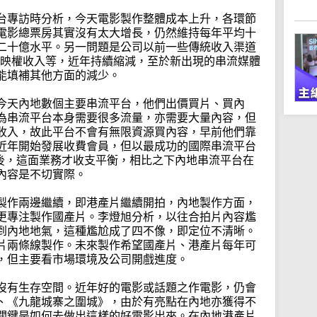
台專訪時分析，今天電影製作整體成本上升，各環節
電影總票房其實沒有太大增長，仍然維持每年平均十
二十億水平。另一問題是公司以前一些傳統收入渠道
播映權收入等，近年持續縮減，至於新出現的串流媒體
能填補其他方面的減少。
今天內地數個主要串流平台，他們出價買片、買內
為串流平台本身需要很多流量，亦需要大量內容，但
收入，故此平台不會有無限資源買內容，早前他們靠
近年開始發展收費會員，但以最成功的國際串流平台
多年後，這面業務才收支平衡，相比之下內地串流平台在
內容是不切實際。
製作兩邊繼續，即港產片繼續開拍，內地製作方面，
更專注製作國產片。李燈旭分析，以往合拍片內容尷
到內地地氣，這種尷尬成了四不像，即定位不清晰。
片兩條線製作。未來製作希望國產片、港產片每年可
，但主要看市場環境及公司開戲進度。
沒有生存空間。近年好的電影或話題之作電影，仍會
、《九龍城寨之圍城》，由於有亮點在內地亦獲得不
關鍵是如何去做出這樣的好電影出來。在內地港產片