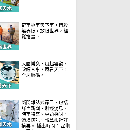
奇事趣事天下事，精彩
無界限，放眼世界，輕
鬆搜畫。
大國博奕，風起雲動，
政經人事，環看天下，
全局解碼。
新聞雜誌式節目，包括
詳盡新聞、財經消息、
時事特寫、專題探討、
體壇快訊、報章和社評
摘要。 播出時間： 星期