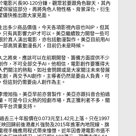
電影片長90-120分鐘，觀眾若要跟角色聊天，其內
望保留這部分，再將角色人物性格、背景深化，衍生
望儘快推出跟大家見面。
生出多少商品價值，今天各項影視內容也叫IP，但其
，只有具影響力IP才可以。美亞繼續致力開發一些可
限於真人演出電影，亦包括動漫製作。美亞目前用AI
一部高質素動漫長片，目前仍未是時候。
不久之將來，應該可以在前期開發、籌備方面提供不少
創作，不可全部交予AI。他相信，電影創作要獲得大
人們關注的熱點，如社會問題或是大家關注未來發展
主創，再交予AI創作，主導者仍然是要由人負責，可
作，但這刻仍需要由人創作為主。
李燈旭指，美亞早前亦曾製作，美亞亦跟抖音合拍過
量。可是今日火熱的短劇市場，真正獲利者不多，關
得平台流量支持。
去三十年股價在0.073元至1.42元上落。只在1997
要反映回歸前後港產片強勢及2015年進軍內地院線、旗
電視手機應用程式帶來憧憬。近年因香港電影市道不