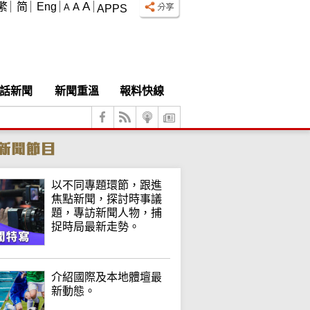
A
繁
简
Eng
A
A
APPS
話新聞
新聞重溫
報料快線
以不同專題環節，跟進
焦點新聞，探討時事議
題，專訪新聞人物，捕
捉時局最新走勢。
介紹國際及本地體壇最
新動態。