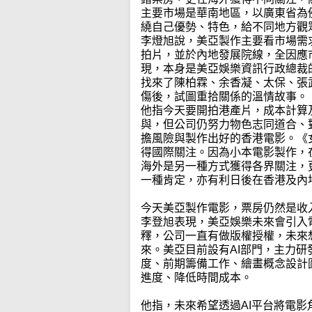
主要市場是華南地區，以廣東省為
繞自己優勢、特色，給不同地方觀
李燈旭說，美亞製作主要看市場需
拍片，並於內地發展院線，全因應
現，本身是美亞娛樂資訊行政總裁
找來了陳柏霖、余香凝、太保、張
傷後，試圖重拾關係的溫情故事。
他指今天要開拍港產片，成本計算
與，但公司仍努力物色志同道合、
擔風險與製作出好的香港電影。《
得國際關注。因為小本電影製作，
海外是另一種方式獲得各界關注，
一種肯定，亦有利日後在香港及內
今天美亞製作電影，票房仍然是收
李登旭表現，美亞娛樂未來會引入
釋，公司一直有做版權授權，未來
來。美亞目前設有AI部門，主力
度、前期籌備工作、繪畫概念設計圖、簡
進度、降低時間成本。
他指，未來希望透過AI平台將電影