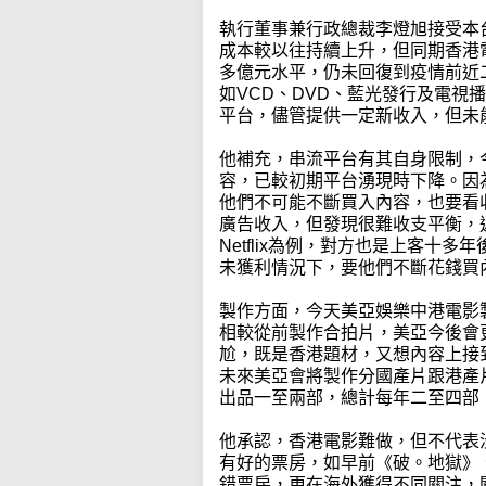
執行董事兼行政總裁李燈旭接受本
成本較以往持續上升，但同期香港
多億元水平，仍未回復到疫情前近
如VCD、DVD、藍光發行及電視
平台，儘管提供一定新收入，但未
他補充，串流平台有其自身限制，
容，已較初期平台湧現時下降。因
他們不可能不斷買入內容，也要看
廣告收入，但發現很難收支平衡，
Netflix為例，對方也是上客十
未獲利情況下，要他們不斷花錢買
製作方面，今天美亞娛樂中港電影
相較從前製作合拍片，美亞今後會
尬，既是香港題材，又想內容上接
未來美亞會將製作分國產片跟港產
出品一至兩部，總計每年二至四部
他承認，香港電影難做，但不代表
有好的票房，如早前《破。地獄》
錯票房，更在海外獲得不同關注，