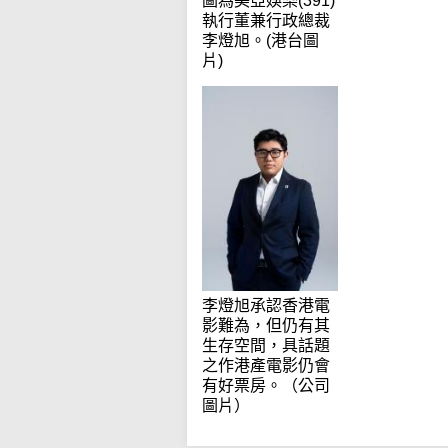
圖為美亞娛樂(391)
執行董兼行政總裁
李燈旭。(港台圖
片)
李燈旭承認香港電
影難為，但仍有其
生存空間，具話題
之作港產電影仍會
有好票房。（公司
圖片）