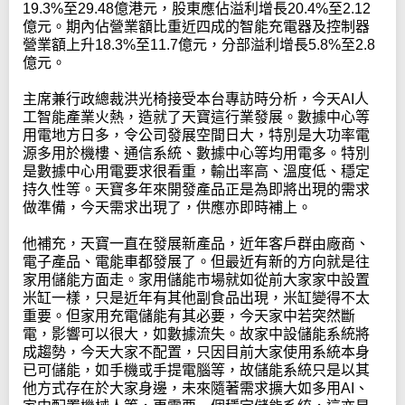
19.3%至29.48億港元，股東應佔溢利增長20.4%至2.12
億元。期內佔營業額比重近四成的智能充電器及控制器
營業額上升18.3%至11.7億元，分部溢利增長5.8%至2.8
億元。
主席兼行政總裁洪光椅接受本台專訪時分析，今天AI人
工智能產業火熱，造就了天寶這行業發展。數據中心等
用電地方日多，令公司發展空間日大，特別是大功率電
源多用於機樓、通信系統、數據中心等均用電多。特別
是數據中心用電要求很看重，輸出率高、溫度低、穩定
持久性等。天寶多年來開發產品正是為即將出現的需求
做準備，今天需求出現了，供應亦即時補上。
他補充，天寶一直在發展新產品，近年客戶群由廠商、
電子產品、電能車都發展了。但最近有新的方向就是往
家用儲能方面走。家用儲能市場就如從前大家家中設置
米缸一樣，只是近年有其他副食品出現，米缸變得不太
重要。但家用充電儲能有其必要，今天家中若突然斷
電，影響可以很大，如數據流失。故家中設儲能系統將
成趨勢，今天大家不配置，只因目前大家使用系統本身
已可儲能，如手機或手提電腦等，故儲能系統只是以其
他方式存在於大家身邊，未來隨著需求擴大如多用AI、