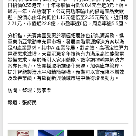
日招價0.55港元，十年來股價由低位0.4元至近3元上落。
過去一年，AI熱潮下，公司高功率輸出的儲電產品受歡
迎，股價亦由年內低位1.13元翻倍至2.35元高位，近日報
2.21元，市值近22.8億，市盈率近6倍，周息率逾5.5厘。
分析指，天寶集團受惠於積極拓展綠色新能源業務、進
軍東南亞電動車充電市場、發展高階電源解決方案以滿
足AI產業需求。其中AI產業發展，對高效、高穩定性算力
電源需求激增，天寶沉澱多年技術有力滿足高性能儲電
設備需求。至於新引入家用儲能、數字調控輸電解決方
案亦具潛力，集團採取措施優化營運，加強庫存管理、
提升智能製造水平和精簡架構，預期可以實現降本增效
及改善業績，有望從新興領域市場中獲得增長動力。
訪問、整理：勞家樂
報道：張詩民