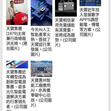
天寶近年加
入發展數字
APPS調控
天寶相信家
輸電、傳電
用充電儲能
天寶集團
今天AI人工
等方案。(公
有其需要，
(1979)主席
智能產業火
司圖片)
並將成為趨
兼行政總裁
熱，造就了
勢。(公司圖
洪光椅。(港
天寶這行業
片)
台圖片)
發展。(公司
圖片)
天寶集團近
年轉型成為
天寶惠州智
創新型電源
能工廠應用
集團，是多
AI，亦具備
元化智能電
零碳中心功
源解決方案
效。(公司圖
的行業領先
片)
者。(公司圖