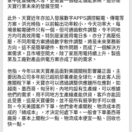
家中配置機械人等，更需要一個穩定儲能系統，這亦是
天寶行業未來的發展空間。
此外，天寶近年亦加入發展數字APPS調控輸電、傳電等
方案。洪光椅指，以前輸出功率較小，今天功率大，每
場景輸電硬件只有一個，但可通過軟件調整，令不同地
方均可高效用電。特別是家居用電日多，亦分了高壓低
壓，不同用電方案通過數字軟件調整，將是未來業務新
方向。這不是簡單硬件、軟件問題，而成了一個解決方
案需求。且市場空間大，除了家居用電持續上升，製造
業及工廠對產品供電方案亦成了新的需求。
他指，今年以來天寶產品面對美國關稅影響屬正面，主
要因為公司多年前已超前部署產能全球化。故此客人因
應關稅下單，天寶亦可以透過調整供應鏈所在應對，如
越南、墨西哥、匈牙利、內地均設有生產線，可以根據
他們的需求，用不同地方生產線產能供貨，客戶亦能因
此受惠，這是天寶優勢，並不是所有競爭對手可以做
到。今天美國客戶下單，他們會考慮關稅、物流成本而
成的「總成本」，才決定何處下單。一般會下單墨西哥
廠房，基本上關稅少一點、物流成本便宜一點、回收也
快一點。