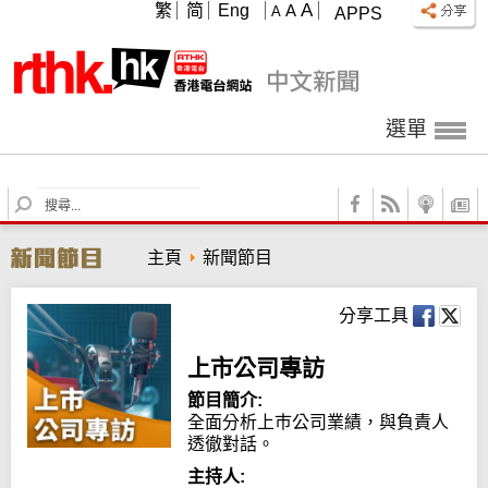
A
繁
简
Eng
A
A
APPS
選單
S
e
a
主頁
新聞節目
r
c
h
分享工具
上市公司專訪
節目簡介:
全面分析上巿公司業績，與負責人
透徹對話。
主持人: