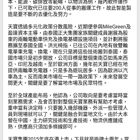
本、能源、碳排放等範疇，以物流為例，廠內軟件運作
下，已可取代已往要200人從事的搬運工作，故此智能製
造是要不斷的去優化及努力。
天寶透過多元化政策分散風險，近期便參與MileGreen及
盈達資本主導，由泰國正大集團家族關鍵成員謝展為股
東的兩輪電動車快充及換電基礎設施項目，並計劃將服
務擴至泰國全國。洪光椅指，已往公司在內地有做雙輪
電單車充電、換電，現在只是將這些技術搬到泰國，泰
國市場只是初步開放，公司目標是整個東南亞如馬來西
亞、印尼及越南。至於歐洲方面，幾年前天寶已經在地
提供兩輪車充電器，只是多為遊玩居多，因為歐洲以汽
車為主。反而南美市場在一帶一路政策下，未來發展空
間更大，關鍵是要了解當地市場及民眾特性。
至於全球產能布局，他認為，公司取向是要考慮當時當
刻業務需求，及會否對對整個天寶業務有幫助才考慮，
重申當有決定時，只要搬入幾部機器、外派一些管理人
員到現場就可以了，關鍵是融合到當地文化。由於大本
營在中國，主力研究技術和生產技術，物流供應鏈成
熟，供應商只須加多條線即可。
天寶集團2015年底在港上市，下月就是掛牌十周年。當