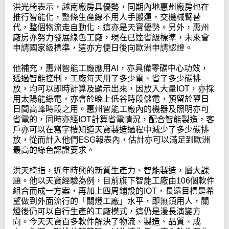
洪光椅表示，越南廠房具優勢，同期內地惠州廠房也在
推行智能化，整條生產線不用人手搬運，交機械臂替
代，整個物流走自動化，這亦是天寶優勢。另外，惠州
廠房亦努力發展綠色工廠，現在已達省級標準，未來會
申請國家級標準，這亦方便日後向歐洲申請認證。
他補充，惠州智能工廠應用AI，亦具備零碳中心功效，
透過智能控制，工廠每天用了多少電、省了多少碳排
放，均可以即時計算及顯示出來，因放入大量IOT，亦採
用太陽能綠電，亦會於晚上低谷時段儲電，預留於翌日
日間高峰時段之用。惠州智能工廠內的機器及照明亦可
省電的，同時亦經IOT計算省電情況，配合智能製造，客
戶亦可以在寫字樓知道天寶製造過程中減少了多少碳排
放，從而計入他們ESG報表內，估計亦可以滿足到歐洲
最高的綠色認證要求。
洪天椅指，近年時興的新質生產力、智能製造，屬大課
題。他以天寶經驗為例，目前旗下智能工廠由106個軟件
組合而成一方案，再加上四周鋪設的IOT，長遠目標是希
望做到外面流行的「關燈工廠」水平，即無須用人，關
燈後仍可以自行生產的工廠模式，這仍是漫長演變方
向。今天天寶百多軟件解決了物流、製造、品質、成