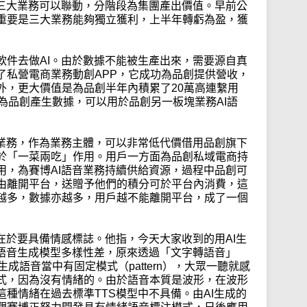
件三大業務可以聯動，分階段為集團產出價值。早前公
重要是三大業務能夠獨立獲利，上半年轉虧為盈，獲
軟件去做AI。由於數據不能被生產出來，需要源自真
了私營電商業務動創APP，它成功為品創提供營收，
外，更大價值是為品創半年內積累了20萬高連繫用
為品創產生數據，可以用於品創另一板塊業務AI語
音業務，作為業務主體，可以非常低代價借用品創旗下
於「一菜兩吃」作用。用戶一方面為品創私域電商持
用，為賽博AI語音業務持續供給資源，過程中品創可
由離開平台，送贈予他們的積分可於平台內消費，這
越多，數據亦越多，用戶越不能離開平台，成了一個
在於要具備情感標誌。他指，今天大家收到的用AI生
其語音生成模型多樣性差，原來透過「文字轉語音」
）模型，其生成語音當中有固定模式（pattern），大眾一聽就感
式，因為沒有情緒的。由於語音本質是波形，在波形
種情緒在過去標準TTS模型中不具備。由AI生成的