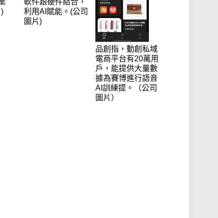
業
軟件跟硬件結合，
)
利用AI賦能。(公司
圖片)
品創指，動創私域
電商平台有20萬用
戶，能提供大量數
據為賽博進行語音
AI訓練提。（公司
圖片）