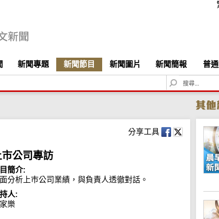
聞
新聞專題
新聞節目
新聞圖片
新聞簡報
普通
S
e
a
r
c
h
分享工具
上市公司專訪
目簡介:
面分析上巿公司業績，與負責人透徹對話。
持人:
家樂