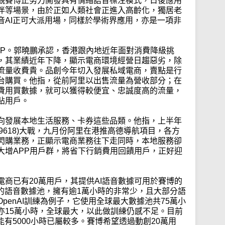
觀賽博正努力開發具有情緒語音標注模式，日後應用
伴等場景，由於正如人類社會正進入高齡化，獨居老
音AI正可大派用場，同樣於學術界應用，亦是一項非
PP。郭曉鵬承認，香港跟內地近年面對消費降級挑
，其業績近年下降，顯示電商環境經營日趨惡劣，除
流量收費貴。品創今年切入發展私域電商，賣點是行
台購買。他指，從前阿里以出售流量為營收部分；在
費用買數據，就可以獲得較便宜、忠誠度高的流量，
貼用戶。
向發展本地生活服務、卡券這些品類。他指，上半年
東(9618)大戰，九月份阿里在港推高德導航項目，各方
閃購業務，正顯示電商業務往下走同時，本地服務卻
大增APP用戶群，將省下行銷費用回饋用戶，正好迎
商已有20萬用戶，其提供AI語音數據可用於賽博的
用的語音數據池，擁有逾1萬小時的非常少，且大部分語
penAI訓練為例子，它使用全球最大數據池共75萬小
亦15萬小時，全球最大，以此做訓練仍感不足。目前
能有5000小時已屬較多。賽博希望透過動創20萬用