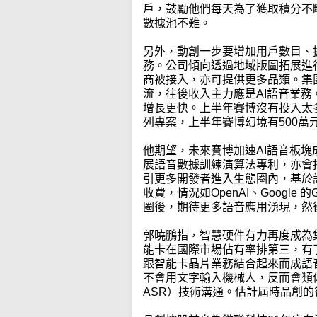
戶，鼓勵他們每天為了獲取積分不
數據池不難。
另外，動創一步要增加用戶數目、
務。公司傾向透過地域版圖拓展進
商被接入，亦可提供更多品類。集
流，往後收入主力應是AI語音業務
增長更快。上半年賽博沒有投入太
列專案，上半年賽博幻境有500萬
他期望，未來賽博加速AI語音板
展語音數據訓練演算法專利，亦會
引更多開發者進入生態圈內，基於
收費，情況如OpenAI、Googl
圈後，期待更多語音應用湧現，然
郭曉鵬指，智慧硬件有力再度成為
能卡在國際市場佔有率排第三，有
跟智能卡晶片業務結合起來而成語
不會用文字輸入機械人，反而會類似Siri般用
ASR）技術溝通。估計屆時品創