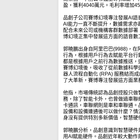
盈，獲利4040萬元。毛利率增加45.
品創子公司賽博幻境專注發展AI
AI能力一直不斷提升，數據需求
配合未來公司或機構客群數據部署
博幻境正集中發展這方面的語音數
郭曉鵬出身自阿里巴巴(9988)
行為，根據用戶行為去賦能平台行
都是根據用戶之前行為數據推送，
賽博幻境後，吸收了從前數據科學這
器人流程自動化 (RPA) 服務結
了大革新，賽博專注發展這方面業
他指，市場傳統認為品創控股只做
務，除了智能卡外，也曾做過車聯
卡通訊，車聯網則是車和車聯通。
設備和設備連通後可以做什麼？情況如i
身沒有提供特別多新價值，智慧硬
郭曉鵬分析，品創意識到智慧硬件
用AI賦能硬件。品創近年較大動作