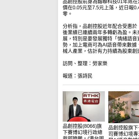
品創控股前身為鍇聯科技01年底在
價在0.05元至7.5元上落，近日報
零。
分析指，品創控股近年配合受惠於
後業績已連續兩年多轉虧為盈。未
展，特別是要發展獨特「情緒語音
勢，加上電商可為AI語音帶來數
械人產業，估計有力持續為股東創
訪問、整理：勞家樂
報道：張詩民
品創控股(8066)旗
品創控股旗下
下賽博幻境行政總
司賽博幻境專
裁郭曉鵬。(港台圖