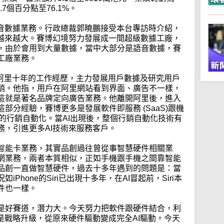
7個百分點至76.1%。
語音數據業務。行政總裁郭曉鵬接受本台專訪時介紹，
亦越來越大。賽博幻境努力發展成一間超級數據工廠，
，由於會用到大量數據，當中大部分是語音數據，賽
工廠業務。
，在阿里十年的工作經歷，主力發展用戶數據及研究用戶
銷。他指，用戶在阿里網站看到界面、廣告不一樣，
這就是著名品牌定向廣告業務。他離開阿里後，進入
部分經驗，賽博更多是發展軟件即服務 (SaaS)跟機
而成的行銷自動化。當AI出現後，整個行銷自動化技術有
務，引進更多AI技術來服務客戶。
智能卡業務，其實品創過往曾從事智慧硬件相關業
網業務，兩者本質相似，正如手機跟手機之間靠智能
品創一直做智慧硬件，過去十多年遇到的問題是：當
Phone的Siri已出現十多年，在AI冒起前，Siri本
件也一樣。
是好賽道，潛力大。今天努力把軟件跟硬件結合，利
是戰略升級，從原來硬件驅動變成完全AI驅動。今天