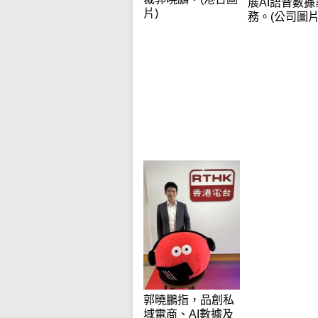
展AI語音數據
片)
務。(公司圖片
郭曉鵬指，品創私
域電商、AI數據及