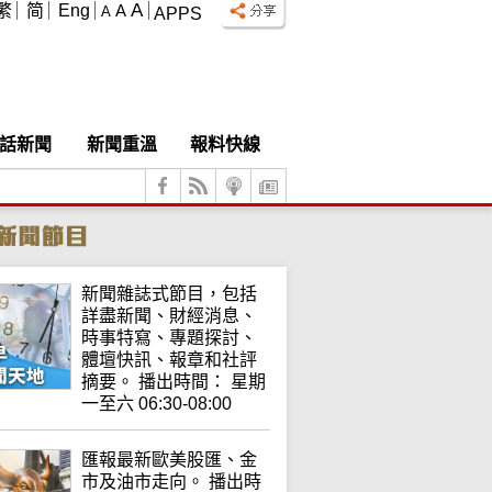
A
繁
简
Eng
A
A
APPS
話新聞
新聞重溫
報料快線
新聞雜誌式節目，包括
詳盡新聞、財經消息、
時事特寫、專題探討、
體壇快訊、報章和社評
摘要。 播出時間： 星期
一至六 06:30-08:00
匯報最新歐美股匯、金
市及油市走向。 播出時