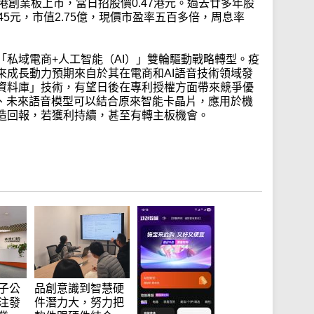
港創業板上市，當日招股價0.47港元。過去廿多年股
0.45元，市值2.75億，現價市盈率五百多倍，周息率
「私域電商+人工智能（AI）」雙輪驅動戰略轉型。疫
來成長動力預期來自於其在電商和AI語音技術領域發
資料庫」技術，有望日後在專利授權方面帶來競爭優
據、未來語音模型可以結合原來智能卡晶片，應用於機
造回報，若獲利持續，甚至有轉主板機會。
子公
品創意識到智慧硬
注發
件潛力大，努力把