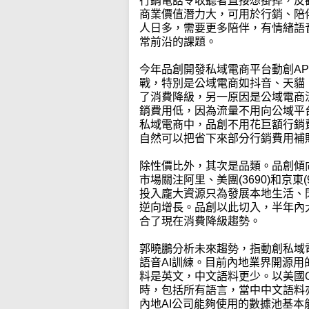
行銷電話令收聽者直接想掛掉，反
商業價值潛力大，可用於行銷、陪
人日多，需要更多陪伴，有情緒語
常前沿的課題。
今年品創開發私域電商平台動創A
戰，特別是公域電商如抖音、天貓
了消費降級，另一原因是公域電商
銷費用低，因為流量不用向公域平
私域電商中，品創不用花巨額行銷
自然可以把省下來部分行銷費用補
除性價比外，其次是品類。品創傾
市場關注阿里、美團(3690)和京
投入龐大資源只為發展本地生活、
逆向增長。品創以此切入，半年內
合了現在消費降級趨勢。
郭曉鵬分析未來趨勢，指動創私域電
語音AI訓練。目前內地業界開源
料是英文，中文語料更少。以美國O
時，包括所有語言，當中中文語料
內地AI公司能夠使用的數據池基本