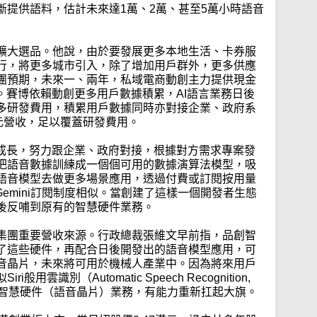
斷提供語料，估計未來達1萬、2萬、甚至5萬小時語音
擴大選品。他說，由於要發展更多本地生活、卡券服
行，將更多城市引入，除了增加用戶群外，更多供應
團預期，未來一、兩年，私域電商動創主力提供現金
。賽博依賴動創更多用戶數據積累，AI語言業務日後
多研發費用，積累用戶數據同時亦對接企業、政府系
元營收，足以覆蓋研發費用。
塊成長，努力跟企業、政府對接，根據對方需求專案發
把語音數據訓練成一個個可用的數據演算法模型，吸
語音模型去做更多場景應用，透過付費或訂閱按用量
e 的Gemini訂閱制度相似。當創建了這樣一個開發者生態
後反哺到原有的智慧硬件業務。
集團重要營收來源。行政總裁張維文早前指，品創智
了這些硬件，再配合日後開發出的語音模型應用，可
音晶片，未來將可用於機械人產業中。因為將來用戶
雲識別（Automatic Speech Recognition,
的智慧硬件（語音晶片）業務，有能力重新扛起大旗。