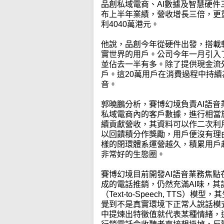
品創私域電商、AI數據及智慧硬
布上半年業績，營收增長三倍，更
利4040萬港元。
他說，品創今年從硬件出發，搭載
實世界的用戶。公司今年一月引入
並佔去一半有多。除了提供現金流
戶。這20萬用戶在消費過程中持續
音。
郭曉鵬分析，賽博幻境負責AI語
私域電商內的客戶數據，進行相當
續貢獻營收，其資料可以作二次利
以回饋積分作獎勵，用戶便沒有理
樣的閉環體系運營越久，積累用戶
非常好的生態圈。
賽博幻境目前開發AI語音業務焦點
成的電話推銷，仍然充滿AI味，
（Text-to-Speech, TTS
覺到不是真實環境下正常人說話模
中提煉出特徵值就代表某種情緒，這