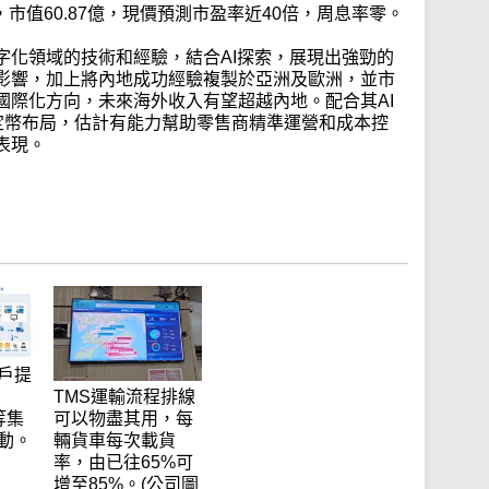
元，市值60.87億，現價預測市盈率近40倍，周息率零。
字化領域的技術和經驗，結合AI探索，展現出強勁的
影響，加上將內地成功經驗複製於亞洲及歐洲，並市
國際化方向，未來海外收入有望超越內地。配合其AI
穩定幣布局，估計有能力幫助零售商精準運營和成本控
表現。
戶提
TMS運輸流程排線
等集
可以物盡其用，每
動。
輛貨車每次載貨
率，由已往65%可
增至85%。(公司圖