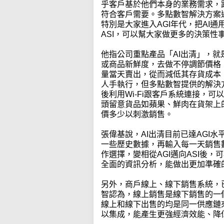
乎客戶基於他們本身的業務需求，
符合客戶需要。多點數智解決方案過往1
特別是大家進入AGI年代，把AI
ASI，可以幫大家做更多的決策性
他指公司重點產品「AI出清」，就
或商品新鮮度，去做不停調節價格
量當天賣出，從而減低其存貨成本
人手執行，但多點數智提供的解決
後利用Wi-Fi跟客戶系統連接，
頭留意貨品如蘋果、鮮肉在貨架上
價多少以刺激銷售。
張偉基說，AI出清目前已達AGI
一些歷史數據，再輸入每一天銷售
作選擇，變相從AGI邁向ASI後
全面的資訊分析，能做出更加準確
另外，商戶線上、線下銷售系統，
智認為，線上銷售是線下銷售的一
線上和線下出售的均是同一供應鏈
以集成，能產生更強經濟效能、降