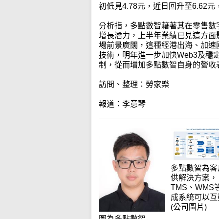
初低見4.78元，近日回升至6.62
分析指，多點數智藉著其在零售數
增長潛力，上半年業績已見這方面
場前景廣闊，這種經港出海、加速
技術，明年進一步加快Web3及
制，從而增加多點數智自身的營收
訪問、整理：勞家樂
報道：李意琴
多點數智為客
供解決方案，
TMS、WMS
成系統可以互
(公司圖片)
圖為多點數智