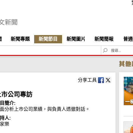
聞
新聞專題
新聞節目
新聞圖片
新聞簡報
普通
S
e
a
r
c
h
分享工具
上市公司專訪
目簡介:
面分析上巿公司業績，與負責人透徹對話。
持人:
家樂