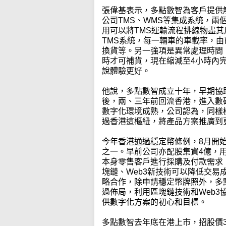
張偉基表示，多點數智為客戶提供
公司TMS、WMS等集成系統，兩
用可以將TMS運輸流程排線物盡
TMS系統，每一輛車的車載率，由
換貨等。另一強項是異常處理時間，
時才可補貨，現在縮減至4小時內
說體驗更好。
他說，多點數智成立十年，早期協
後，兩、三年前回流香港，進入數
數字化環境成熟，公司認為，同樣
過香港這樞紐，將產品方案推廣到
今年香港通過穩定幣條例，8月開
之一。早前公司亦配股集資4億，
本身零售客戶進行採購及付款需求
塊鏈、Web3新技術可以降低交易成
略合作，除申請穩定幣牌照外，多
過佈局，利用區塊鏈技術和Web
供數字化方案的初心和目標。
多點數智去年底在港上市，招股價3