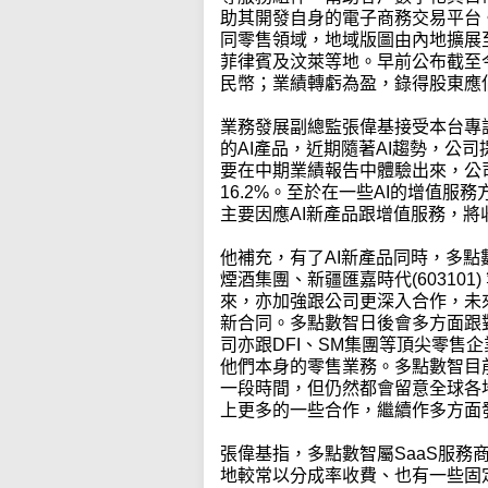
助其開發自身的電子商務交易平台
同零售領域，地域版圖由內地擴展
菲律賓及汶萊等地。早前公布截至今年
民幣；業績轉虧為盈，錄得股東應佔
業務發展副總監張偉基接受本台專
的AI產品，近期隨著AI趨勢，公
要在中期業績報告中體驗出來，公司
16.2%。至於在一些AI的增值服務
主要因應AI新產品跟增值服務，
他補充，有了AI新產品同時，多
煙酒集團、新疆匯嘉時代(60310
來，亦加強跟公司更深入合作，未
新合同。多點數智日後會多方面跟
司亦跟DFI、SM集團等頂尖零售
他們本身的零售業務。多點數智目
一段時間，但仍然都會留意全球各
上更多的一些合作，繼續作多方面
張偉基指，多點數智屬SaaS服
地較常以分成率收費、也有一些固