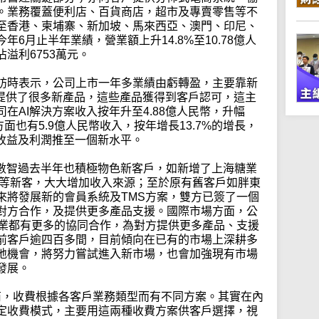
。業務覆蓋便利店、百貨商店，超市及專賣零售等不
至香港、柬埔寨、新加坡、馬來西亞、澳門、印尼、
6月止半年業績，營業額上升14.8%至10.78億人
溢利6753萬元。
訪時表示，公司上市一年多業績由虧轉盈，主要靠新
司提供了很多新產品，這些產品獲得到客戶認可，這主
在AI解決方案收入按年升至4.88億人民幣，升幅
方面也有5.9億人民幣收入，按年增長13.7%的增長，
將收益及利潤推至一個新水平。
點數智過去半年也積極物色新客戶，如新增了上海糖業
1) 等新客，大大增加收入來源；至於原有舊客戶如胖東
來將發展新的會員系統及TMS方案，雙方已簽了一個
對方合作，及提供更多產品支援。國際市場方面，公
企業都有更多的協同合作，為對方提供更多產品、支援
前客戶逾四百多間，目前傾向在已有的市場上深耕多
地機會，將努力嘗試進入新市場，也會加強現有市場
發展。
務商，收費根據各客戶業務類型而有不同方案。其實在內
定收費模式，主要用這兩種收費方案供客戶選擇，視