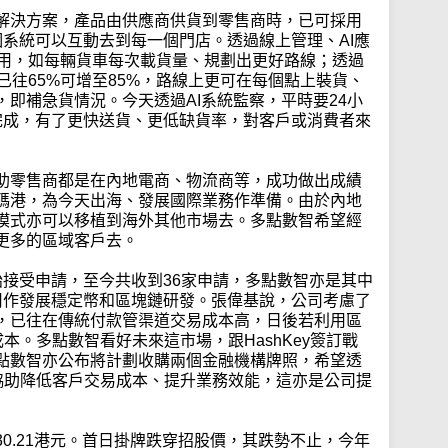
解決方案，產品由供應商供貨到零售商時，已可採用
個系統可以互動去到每一個門店。透過線上管理、AI應
其用，如每輛貨車每次載貨量、規劃出更好路線；透過
已往65%可增至85%，路線上更可在每個點上裝貨、
即補急貨情況。今天透過AI系統監察，平時要24小
完成，有了更快送貨、更低缺貨率，對客戶或消費者來
助零售商都是在內地電商、物流商等，成功做出成績
碼港，為今天出海、發展國際業務作準備。由於內地
模式亦可以移植到海外其他市場去。多點數智希望經
更多的區域客戶去。
始接受申請，至今共收到36家申請，多點數智亦是其中
用作發展穩定幣和區塊鏈研發。張偉基說，公司考慮了
，已往在傳統付款管渠道交易成本高，日後若利用區
本。多點數智看好未來這市場，跟HashKey簽訂戰
點數智亦公布將計劃收購兩個金融機構牌照，希望透
3協助降低客戶交易成本、提升業務效能，這亦是公司提
0.21港元。首日掛牌跌穿招股價，其跌勢不止，今年