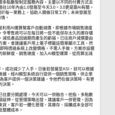
跟多點數智制定服務內容，主要以不同的付費方式去
0年內由1.0發展至今天3.0。3.0更是跟AI有關。
通用於每一業務上，協助人類做日常工作；未來發展至
事情。
是利用AI運算幫客戶自動減價，即根據市場銷售速度
，令零售商可以在每日將一些不能保存太久的庫存儘
，減低產品因過期而產生的虧損。已往商戶減價要由
方案，會建議客戶用上電子標籤這簡單顯示工具，然
可以即時透過系統上改變價格，不需人手做。方案亦設鏡
的新鮮度、銷售速度，加入AI模型運算，從而算出減
水平，成功減少了人手，日後若發展至ASI，就可以根據
數據，經AI模型系統自行提供一個銷售策略，供企業
，可為客戶提供一個決策建議，令他們在做決策時，有更
的決策。
已往要分開處理，今天可以一併融合。他指，多點數
個延伸，從管理策略出發，建議客戶一併管理，因為
來貨，客戶若一體化管理，其庫存、採購成本全部可
低整體成本。