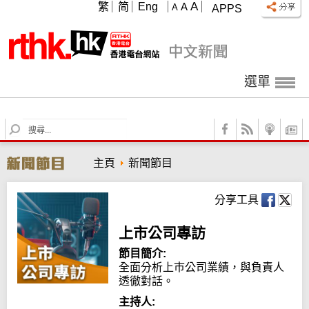
A
繁
简
Eng
A
A
APPS
選單
S
e
a
主頁
新聞節目
r
c
h
分享工具
上市公司專訪
節目簡介:
全面分析上巿公司業績，與負責人
透徹對話。
主持人: