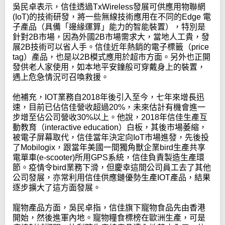
吳民卓表示，信佳透過TxWireless發展可供應用物聯網
(IoT)的技術研發，將一些無線技術應用在不同的Edge 電
子產品（具備「邊緣運算」能力的智能裝置），特別是
針對2B市場，因為外國2B市場需求大，當地人工貴，發
展2B技術可以省人手。信佳近年熱銷的電子標籤（price
tag）產品，也是以2B模式應用於超市方面。另外也正開
發供老人家使用，如本地平安鐘般可穿戴身上的裝置，
遇上危急情況可召喚救援。
他補充，IOT業務自2018年後引入至今，七年來增長迅
速，目前已佔信佳營收超過20%，未來估計有機會進一
步增至佔公司營收30%以上。他說，2018年信佳生產互
動教育（interactive education）白板，其後市場萎縮，
被電子屏幕取代，信佳當年決定向IoT市場進發，先後投
了Mobilogix，跟當年美國一間獨角獸企業bird生產共享
電單車(e-scooter)所用GPS系統，信佳負責製造生產環
節。疫情令bird業務下滑，但慶幸這間公司員工去了其他
公司發展，亦常利用信佳供應鏈優勢生產IOT產品，結果
逐步擴大了這方面發展。
寵物產品方面，吳民卓指，信佳旗下寵物食品先由香港
開始，然後進軍內地。寵物糧食標榜在歐洲生產，可是