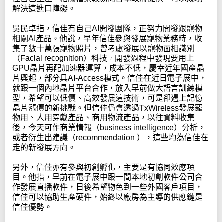
解決這進口障礙。
吳民卓指，信佳有自己AI開發團隊，正努力開發跟寵物
相關AI產品。他說，早年信佳參與發展寵物業務時，收
集了數十萬張寵物照片，曾考慮發展以寵物面相識別
（Facial recognition）科技，開發過程中發現要用上
GPU晶片再配加速器運算，成本不低，慶幸近年國產晶
片興起，部分具AI-Access模式。信佳在近日電子展中，
就跟一個內地晶片平台合作，放入早前做大語言訓練模
型，希望可以低價、高效發展這技術，可是卻遇上記憶
晶片漲價的新挑戰。但信佳仍會透過TxWireless發展寵
物用、人用穿戴產品、商用物流產品，以往資料收集
後，今天可作商業情報（business intelligence）分析，
或者衍生出建議（recommendation ），這些均為信佳在
走的新發展方向。
另外，信佳亦有參與初創孵化，主要是有協同效應項
目。他指，早前在電子展中跟一間本地初創軟件公司合
作發展直播軟件，日後希望物色到一些外國客戶項目，
信佳可以協助生產硬件，始終以廠房為主導的供應鏈是
信佳優勢。