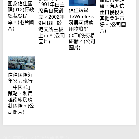
圖為信佳國
1991年由主
驗，有助信
際(912)行政
信佳透過
席吳自豪創
佳日後投入
總裁吳民
TxWireless
立，2002年
其他亞洲市
卓。(港台圖
發展可供應
9月18日於
場。(公司圖
片)
用物聯網
港交所主板
片)
(IoT)的技術
上市。(公司
研發。(公司
圖片)
圖片)
信佳國際近
年努力執行
「中國+1」
策略，利用
越南廠房應
對國際。(公
司圖片)
信佳國際(912)行政總裁吳民卓