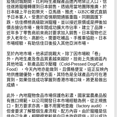
疫情封城期間，比利時生產線產品遭內地禁止入口，信
佳遂將寵糧轉運到日本銷售，透過用當地團隊推廣，於
日本線上平台如樂天、亞馬遜、雅虎、以B2C模式直銷
予日本客人。受惠於疫情期間通脹重臨，同期圓匯下
跌，信佳標榜高級歐洲寵糧，並以接近原價或是押後加
價去搶佔市場，幾年間成功擴大市佔率，建立了品牌，
近年多了零售商前來商討要求加入銷售。日本寵物也正
步入老年化、高齡化，需要吃補品、手推車協助。日本
市場經驗，有助信佳日後投入其他亞洲市場。
至於內地市場，他承認挑戰大，除了因市場較「卷」
外，內地生產及食品質素越來越好，技術上先進過區內
其他地區，新產品如冷壓糧（Cold-Pressed Dog/Cat
Food），今天內地亦能做到，且價格便宜，這正反映內
地供應鏈優勢。香港方面，其特色是全球產品均可在港
買到，如果信佳成功掌握到香港市場口味，將更易做出
成績。
此外，內地寵物食品市場保護色彩濃，國家當農產品般
有進口規範。以公司開發日本市場經驗為例，從正規進
口，對方要求亦高，雖不用實地查廠（factory audit），
但會要求了解整個生產流程、配方內容。由於寵糧是信
佳自己生產，相關檔案較易向日本政府提供，可以成功