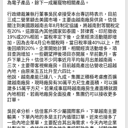
為電子產品，餘下一成屬寵物相關產品。
行政總裁兼執行董事吳民卓接受本台專訪時表示，目前
三成二營業額去美國市場，主要由越南廠房供貨。信佳
關注到美國跟越南去年8月制定協議，將越南對等關稅定
在20%，這跟區內其他國家如泰國、菲律賓、印尼徵收
19%或20%相若。當稅率定下後，企業經濟活動隨即增
加，因為去年4月公布關稅時，當日稅率達40%以上，然
後回順到20%，企業開始計算，相關經濟活動增多，項
目查詢增加，一些觀望押後項目亦開展。早前數月，客
戶下單上升。信佳不少同事近月平均每月出差越南兩、
三次，主要帶客視察廠房。目前越南產出佔營收已超越
內地，由原來五五比升至六四比。
他說，越南產能已達八、九成，集團正積極考慮應否擴
建越南廠房，現時廠房有30萬平方尺生產面積，可以擴
建多15萬平方尺。若果成事屆時越南廠房生產面積就跟
內地相若，若兩地廠房全面投產，集團仍可以接收更多
訂單。
吳民卓分析，信佳客戶不少屬國際客戶，下單越南主要
輸美，下單內地的多是主打內循環訂單。近來也接多了
一些內地企業單，主要配合其出海需求。今天內地企業