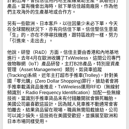
計劃出海，會找信佳用內地生產線幫助生產、試驗他們
產品，當有機會出海時，就下單信佳越南廠房，作為他
們主攻海外的生產基地或合作方。
另有一些歐洲、日本客戶，以往因量少未必下單，今天
在全球關稅狀況下，亦有向信佳下單。信佳堅信生意是
「生」的，亦在不停尋找機遇，跟特區政府一樣，努力
「引進來、走出去」。
他說，研發（R&D）方面，信佳主要由香港和內地基地
進行。去年4月在歐洲收購了TxWireless，這間公司專門
做物聯網（IoT）產品研發，主打B2B產品，特別是資產
管理（Asset Management）類別，如貨車追蹤
(Tracking)系統，近年主打超市手推車(Trolley)，針對美
國「零元購」(Zero Dollar Shopping)罪行，搶劫者會將
手推車載滿貨品後推走，TxWireless運用RFID（無線射
頻識別，Radio Frequency Identification）加配一些無線
技術，當識別手推車貨品未有付錢離開就會鎖死輪胎。
美國公司最喜歡這設計，因為賊人見車推不動通常會害
怕離去，結果貨品留在現場，職員無需阻截搶劫，公司
可以減少損失。這技術在美國受歡迎，並擴展至歐洲和
日本市場同樣受用。