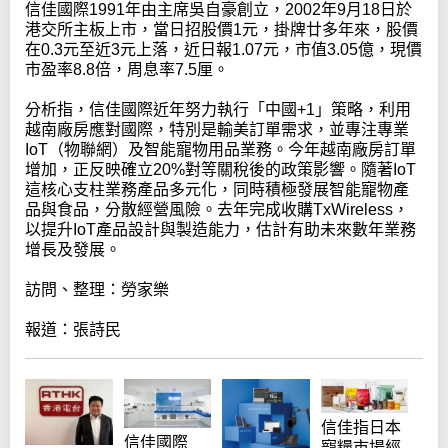
信佳國際1991年由主席吳自豪創立，2002年9月18日於
港交所主板上市，當日招股價1元，掛牌廿多年來，股價
在0.3元至近3元上落，近日報1.07元，市值3.05億，現價
市盈率8.8倍，周息率7.5厘。
分析指，信佳國際近年努力執行「中國+1」策略，利用
越南廠房應對國際，特別是輸美訂單需求，並專注專業
IoT（物聯網）及智能寵物用品業務。今年越南廠房訂單
增加，正反映確立20%對等關稅後的政策影響。隨著IoT
這核心支柱業務產品多元化，同時積極發展智能寵物產
品與食品，分散經營風險。去年完成收購TxWireless，
以提升IoT產品設計與製造能力，估計有助未來數年業務
增長及發展。
訪問、整理：勞家樂
報道：張詩民
信佳指日本
信佳國際
寵糧市場經