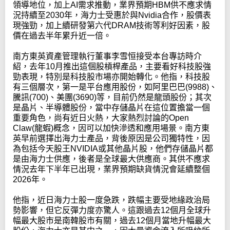
領導地位，加上AI需求推動，業界預期HBM供不應求情
況持續至2030年，海力士受惠於與Nvidia合作，股價表
現強勁，加上續研發第六代DRAM技術等利好因素，股
價在過去半年累升近一倍。
南方東英資產管理執行董事李雪恒接受本台專訪時介
紹，去年10月推出這個股槓桿產品，主要看好科技股強
勁表現，特別是科技股市場亦開始轉化。他指，科技股
有三個層次，第一是平台應用股份，如阿里巴巴(9988)、
騰訊(700)、美團(3690)等，目前仍然是龍頭股份；其次
是晶片、半導體股份，當中存儲晶片在這位置擔當一個
重要角色，尚有近日火熱，大家熱烈討論的Open
Claw(龍蝦)概念，因可以加快滲透和應用場景。南方東
英早前選擇出海力士產品，背後原因是公司獨特性，因
為包括今天股王NVIDIA或其他晶片股，他們存儲晶片都
是由海力士供應，後者是全球最大供應商。其供不應求
情況去年下半年已出現，業界預期缺貨情況會延續整個
2026年。
他指，近日海力士股一度急跌，跌幅主要受地緣政治局
勢影響，但它反彈力度亦驚人。這跟過去12個月全球升
幅最大股市是南韓股市有關，過去12個月當地升幅最大