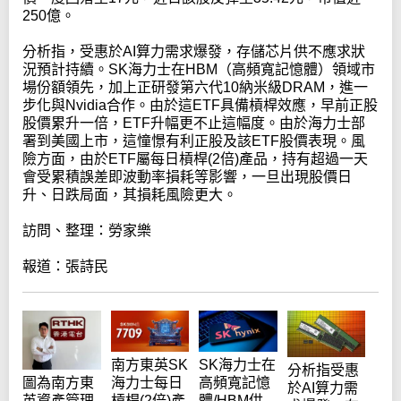
250億。
分析指，受惠於AI算力需求爆發，存儲芯片供不應求狀
況預計持續。SK海力士在HBM（高頻寬記憶體）領域市
場份額領先，加上正研發第六代10納米級DRAM，進一
步化與Nvidia合作。由於這ETF具備槓桿效應，早前正股
股價累升一倍，ETF升幅更不止這幅度。由於海力士部
署到美國上市，這憧憬有利正股及該ETF股價表現。風
險方面，由於ETF屬每日槓桿(2倍)產品，持有超過一天
會受累積誤差即波動率損耗等影響，一旦出現股價日
升、日跌局面，其損耗風險更大。
訪問、整理：勞家樂
報道：張詩民
南方東英SK
SK海力士在
分析指受惠
圖為南方東
海力士每日
高頻寬記憶
於AI算力需
英資產管理
槓桿(2倍)產
體/HBM供