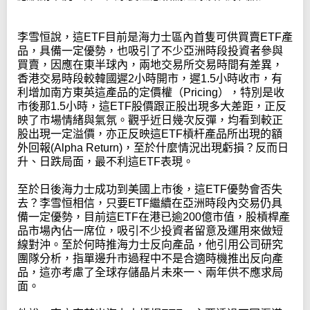
李雪恒說，這ETF目前是海力士區內首隻可供買賣ETF產
品，具備一定優勢，也吸引了不少亞洲時段投資者參與
買賣，因應在東半球內，兩地交易所交易時間有差異，
香港交易時段較韓國遲2小時開市，遲1.5小時收市，有
利增加南方東英這產品的定價權（Pricing），特別是收
市後那1.5小時，這ETF股價跟正股出現多大差距，正反
映了市場情緒與氣氛。觀乎近日幾次反彈，均看到較正
股出現一定溢價，亦正反映這ETF槓杆產品所出現的額
外回報(Alpha Return)，至於什麼情況出現虧損？反而日
升、日跌局面，最不利這ETF表現。
至於日後海力士成功到美國上市後，這ETF優勢會否失
去？李雪恒相信，只要ETF繼續在亞洲時段內交易仍具
備一定優勢，目前這ETF在港已逾200億市值，股槓桿產
品市場內佔一席位，吸引不少投資者留意及運用來做短
線對沖。至於何時推海力士反向產品，他引用公司研究
團隊分析，指單邊升市過程中不是合適時機推出反向產
品，這亦考慮了全球存儲晶片未來一、兩年供不應求局
面。