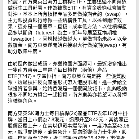
他說，南方東英出海力士槓桿ETF，主要透過不同渠道
做衍生工具部署。作為被動ETF，有資金吸納就會被動
對沖，基本上所有槓桿產品多是做掉期合約（swap），
主力跟投資銀行等做一些結構性工具，以達到兩倍效
果，這亦是一個簡單、直接，成本低方法。以往槓桿產
品多以期貨（futures）為主，近年發展至互換期權
（swaption），因規模越做越大，單做期指未必可以全
數覆蓋，南方東英遂開始直接跟大行做掉期(swap)，有
助分散集中度。
由於區內做出成績，亦獲韓國方面認可，最近增多推出
一隻南方東英三星電子每日槓桿（兩倍）產品
ETF(7747)。李雪恒指，南方東英立場是將一些優質股
票，透過槓杆反向產品形式帶入港股市場，進一步給全
球投資者參與，始終香港是一個很開放城市，能夠吸納
很多不同地方資金一起投資，南方東英亦希望可以發揮
這橋樑角色。
南方東英SK海力士每日槓桿(2x)產品ETF去年10月中掛
牌，當日上市價為7.8港元，迅即升至8.42元，其後隨正
股價反覆上升，在美以伊戰事爆發前，一度沖高至43.06
元，戰爭開始後，油價急升，憂慮影響海力士生產，股
價一度回落至17元，近日該股反彈至35.42元，市值近