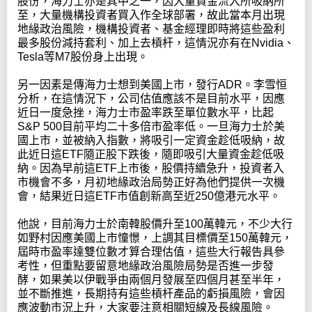
股份，海力士亦是其中之一，因大量資金流入所吸納所
至，大量機構投資者買入作全球部署，故此當本月出現
地緣政治風險，機構投資者、基金經理即時將這些盈利
最多股份減持套利、加上去槓杆，這情況亦有在Nvidia、
Tesla等M7股份身上出現。
另一因素是傳海力士想到美國上市，發行ADR。李雪恒
分析，在這情況下，公司估值應該不是目前水平，因應
近日一度急挫，海力士市盈率跌至單位數水平，比起
S&P 500目前平均二十多倍市盈率低。一旦海力士於美
國上市，並被納入指數，將吸引一定資金趁低吸納，故
此近日這ETF隨正股下跌後，隨即吸引大量資金趁低吸
納。因為早前這ETF上市後，股價持續急升，投資者入
市機會不多，月初地緣政治局勢正好為他們提供一次機
會，結果近日這ETF市值創新高至近250億港元水平。
他說，目前海力士於南韓股價升至100萬韓元，不少大行
如野村因應美國上市憧憬，上調其目標價至150萬韓元，
屆時市盈率達雙位數才算合理估值，這些大行報告具參
考性，但重點要留意地緣政治風險局勢是否進一步發
酵，如果美以伊戰爭由兩個月發展至四個月甚至半年，
並不斷推進，長期持有這些槓杆產品的虧損風險，會因
應波動市況上升，大家要注意相關短線及長線風險。