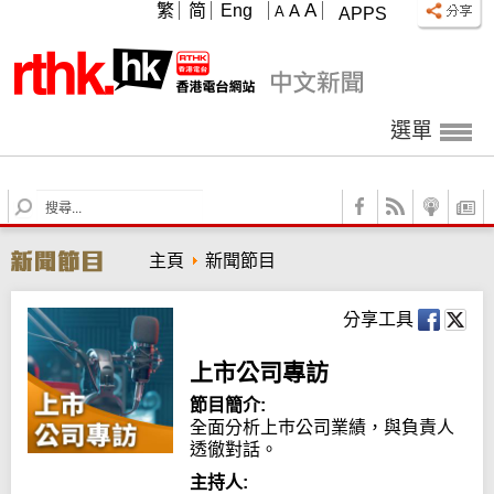
A
繁
简
Eng
A
A
APPS
選單
S
e
a
主頁
新聞節目
r
c
h
分享工具
上市公司專訪
節目簡介:
全面分析上巿公司業績，與負責人
透徹對話。
主持人: