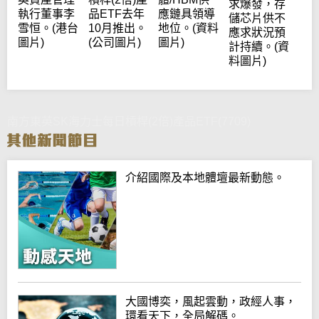
求爆發，存
執行董事李
品ETF去年
應鏈具領導
儲芯片供不
雪恒。(港台
10月推出。
地位。(資料
應求狀況預
圖片)
(公司圖片)
圖片)
計持續。(資
料圖片)
南方東英SK海力士每日槓桿(2倍)產品ETF(7709)
介紹國際及本地體壇最新動態。
大國博奕，風起雲動，政經人事，
環看天下，全局解碼。