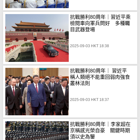
抗戰勝利80周年｜習近平乘
檢閱車向軍兵問好 多種矚
目武器登場
2025-09-03 HKT 18:38
抗戰勝利80周年｜ 習近平
稱人類絕不能重回弱肉強食
叢林法則
2025-09-03 HKT 18:37
抗戰勝利80周年｜李家超在
京稱感光榮自豪 關鍵時期
須以史為鑒