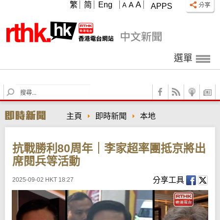
A
繁
简
Eng
A
A
APPS
選單
S
e
a
主頁
即時新聞
本地
r
c
h
抗戰勝利80周年｜李家超率團抵京將出
席閱兵等活動
分享工具
2025-09-02 HKT 18:27