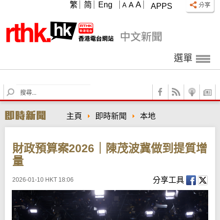
A
繁
简
Eng
A
A
APPS
選單
S
e
a
主頁
即時新聞
本地
r
c
h
財政預算案2026｜陳茂波冀做到提質增
量
分享工具
2026-01-10 HKT 18:06