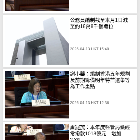
公務員編制截至本月1日減
至約18萬8千個職位
2026-04-13 HKT 15:40
謝小華：編制香港五年規劃
及前期籌備明年特首選舉等
為工作重點
2026-04-13 HKT 12:36
盧寵茂：本年度醫管局獲經
常撥款1018億元 增加
2.8%