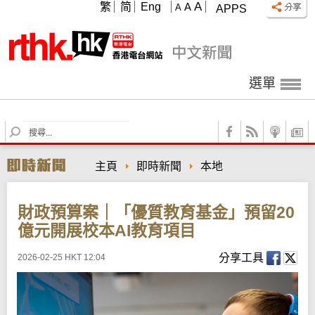
A
繁
简
Eng
A
A
APPS
選單
S
e
a
主頁
即時新聞
本地
r
c
h
財政預算案｜「優質教育基金」預留20
億元開展校本AI教育項目
分享工具
2026-02-25 HKT 12:04