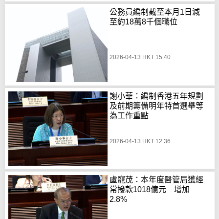
公務員編制截至本月1日減
至約18萬8千個職位
2026-04-13 HKT 15:40
謝小華：編制香港五年規劃
及前期籌備明年特首選舉等
為工作重點
2026-04-13 HKT 12:36
盧寵茂：本年度醫管局獲經
常撥款1018億元 增加
2.8%