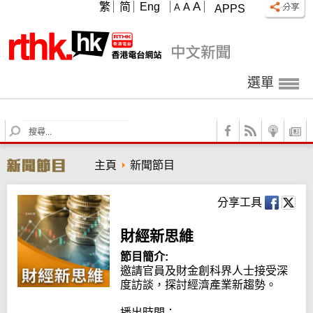
A
繁
简
Eng
A
A
APPS
選單
S
e
a
主頁
新聞節目
r
c
h
分享工具
財經新思維
節目簡介:
邀請官員及財金創科界人士接受深
度訪談，探討經濟產業新趨勢。

播出時間：
