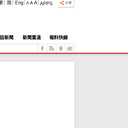
A
繁
简
Eng
A
A
APPS
話新聞
新聞重溫
報料快線