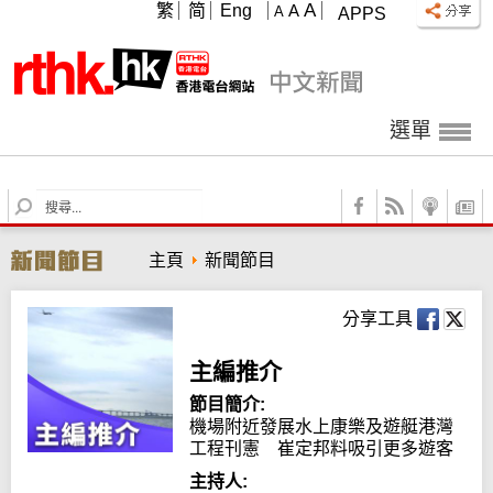
A
繁
简
Eng
A
A
APPS
選單
S
e
a
主頁
新聞節目
r
c
h
分享工具
主編推介
節目簡介:
機場附近發展水上康樂及遊艇港灣
工程刊憲　崔定邦料吸引更多遊客
主持人: