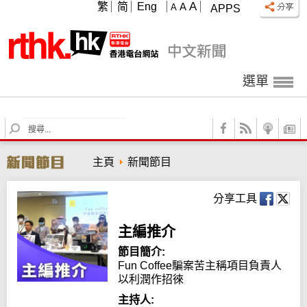
A
繁
简
Eng
A
A
APPS
選單
S
e
a
主頁
新聞節目
r
c
h
分享工具
主編推介
節目簡介:
Fun Coffee騙案苦主稱項目負責人
以利潤作招徠
主持人: