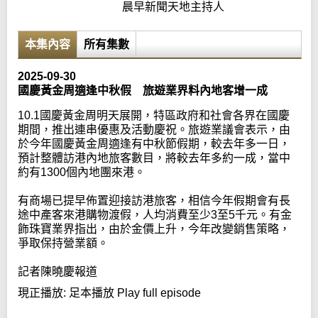
晨早新聞天地主持人
本集內容
所有集數
2025-09-30
國慶黃金周適逢中秋假 旅遊業界料內地客增一成
10.1國慶黃金周明天展開，特區政府和社會各界在國慶
期間，推出連串優惠及活動慶祝。旅遊業議會表示，由
於今年國慶黃金周適逢有中秋節假期，較去年多一日，
預計整體訪港內地旅客數目，將較去年多約一成，當中
約有1300個內地團來港。
有商場已提早佈置迎接訪港旅客，相信今年假期會有長
途中產客來港購物渡假，人均消費至少3至5千元。有金
飾珠寶業界指出，由於金價上升，今年改變銷售策略，
爭取保持營業額。
記者陳曉慶報道
現正播放:
足本播放 Play full episode
Error loading media: File could not be played