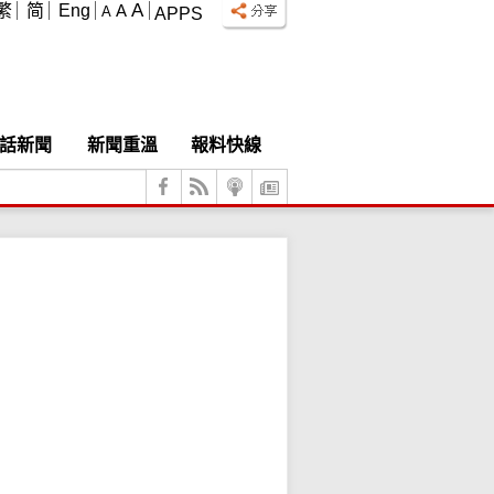
A
繁
简
Eng
A
A
APPS
話新聞
新聞重溫
報料快線