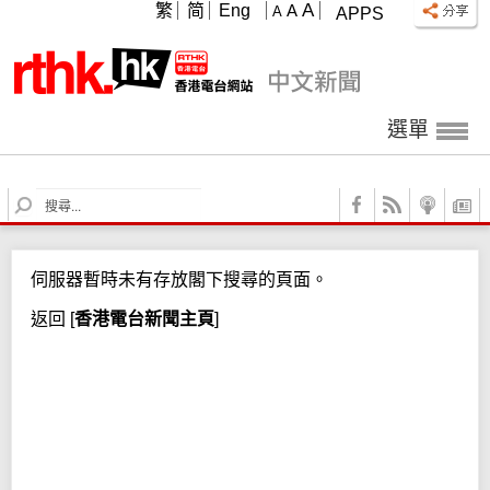
A
繁
简
Eng
A
A
APPS
選單
S
e
a
r
伺服器暫時未有存放閣下搜尋的頁面。
c
h
返回
[
香港電台新聞主頁
]