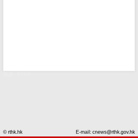
錯誤 - RTHK
© rthk.hk
E-mail:
cnews@rthk.gov.hk