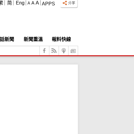
A
繁
简
Eng
A
A
APPS
話新聞
新聞重溫
報料快線