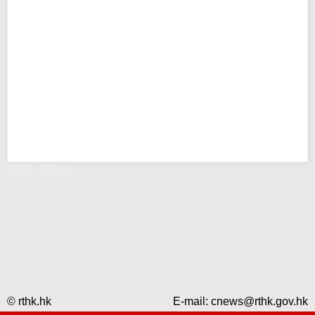
錯誤 - RTHK
© rthk.hk
E-mail:
cnews@rthk.gov.hk