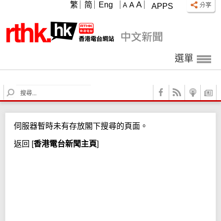
A
繁
简
Eng
A
A
APPS
選單
S
e
a
r
伺服器暫時未有存放閣下搜尋的頁面。
c
h
返回
[
香港電台新聞主頁
]