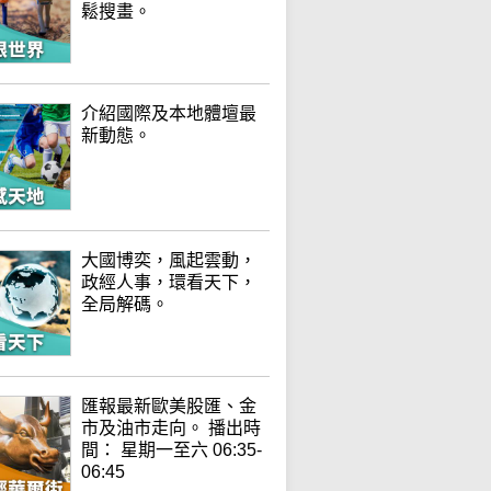
鬆搜畫。
介紹國際及本地體壇最
新動態。
大國博奕，風起雲動，
政經人事，環看天下，
全局解碼。
匯報最新歐美股匯、金
市及油市走向。 播出時
間： 星期一至六 06:35-
06:45