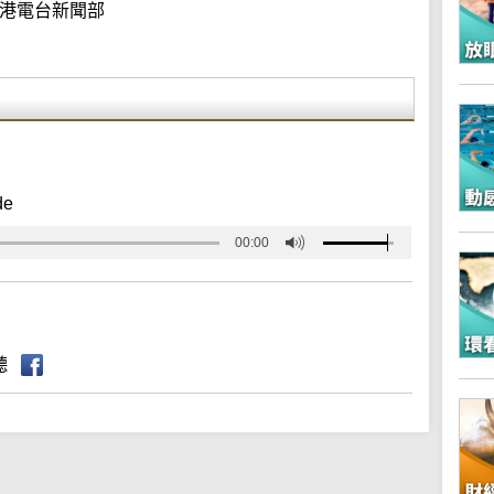
港電台新聞部
de
00:00
聽