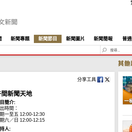
聞
新聞專題
新聞節目
新聞圖片
新聞簡報
普通
S
e
a
r
c
h
分享工具
午間新聞天地
目簡介:
出時間： 

期一至五 12:00-12:30

期六／日 12:00-12:15
持人: