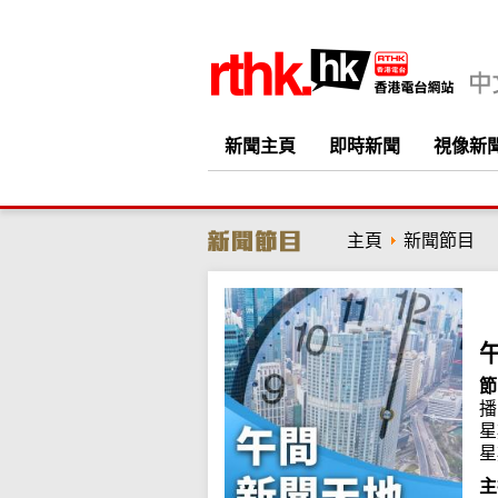
新聞主頁
即時新聞
視像新
主頁
新聞節目
節
播
星
星
主