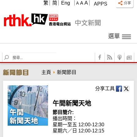
A
繁
简
Eng
A
A
APPS
選單
S
e
a
主頁
新聞節目
r
c
h
分享工具
午間新聞天地
節目簡介:
播出時間： 

星期一至五 12:00-12:30

星期六／日 12:00-12:15