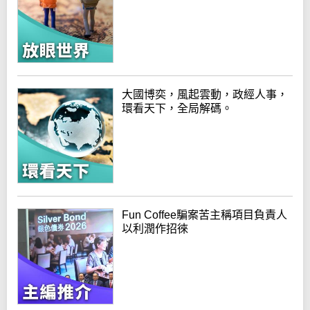
大國博奕，風起雲動，政經人事，
環看天下，全局解碼。
Fun Coffee騙案苦主稱項目負責人
以利潤作招徠