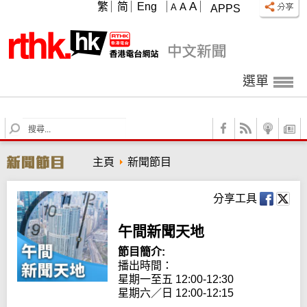
A
繁
简
Eng
A
A
APPS
選單
S
e
a
主頁
新聞節目
r
c
h
分享工具
午間新聞天地
節目簡介:
播出時間： 

星期一至五 12:00-12:30

星期六／日 12:00-12:15