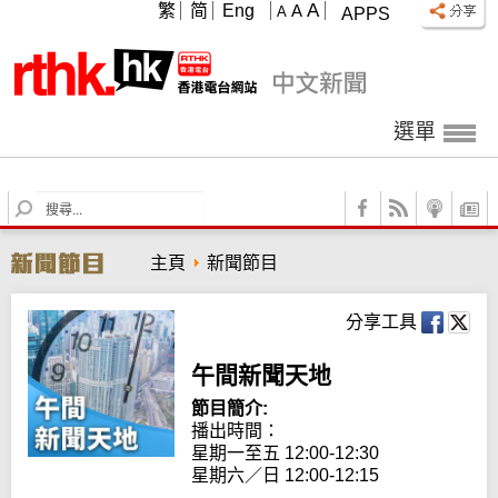
A
繁
简
Eng
A
A
APPS
選單
S
e
a
主頁
新聞節目
r
c
h
分享工具
午間新聞天地
節目簡介:
播出時間： 

星期一至五 12:00-12:30

星期六／日 12:00-12:15