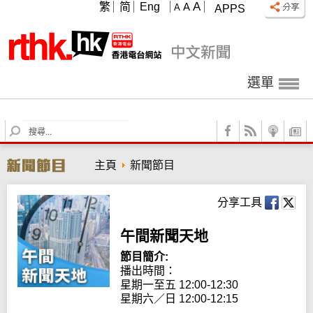
A
繁
简
Eng
A
A
APPS
選單
S
e
a
主頁
新聞節目
r
c
h
分享工具
午間新聞天地
節目簡介:
播出時間： 

星期一至五 12:00-12:30

星期六／日 12:00-12:15