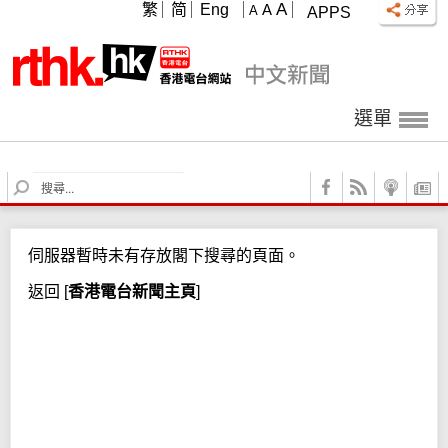
A
繁
简
Eng
A
A
APPS
選單
S
e
a
r
伺服器暫時未有存放閣下搜尋的頁面。
c
h
返回
[
香港電台新聞主頁
]