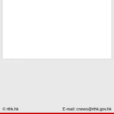
錯誤 - RTHK
© rthk.hk
E-mail:
cnews@rthk.gov.hk