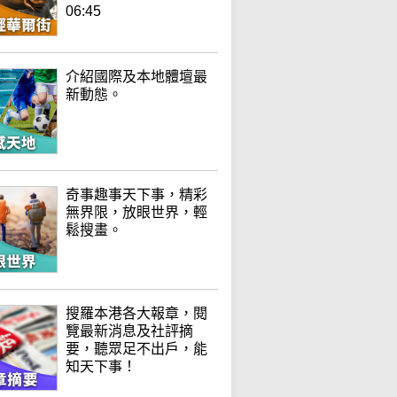
06:45
介紹國際及本地體壇最
新動態。
奇事趣事天下事，精彩
無界限，放眼世界，輕
鬆搜畫。
搜羅本港各大報章，閱
覽最新消息及社評摘
要，聽眾足不出戶，能
知天下事！