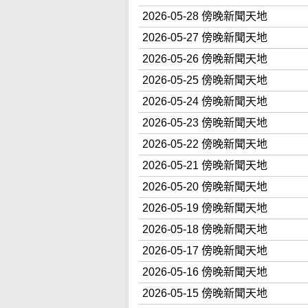
2026-05-28 傍晚新聞天地
2026-05-27 傍晚新聞天地
2026-05-26 傍晚新聞天地
2026-05-25 傍晚新聞天地
2026-05-24 傍晚新聞天地
2026-05-23 傍晚新聞天地
2026-05-22 傍晚新聞天地
2026-05-21 傍晚新聞天地
2026-05-20 傍晚新聞天地
2026-05-19 傍晚新聞天地
2026-05-18 傍晚新聞天地
2026-05-17 傍晚新聞天地
2026-05-16 傍晚新聞天地
2026-05-15 傍晚新聞天地