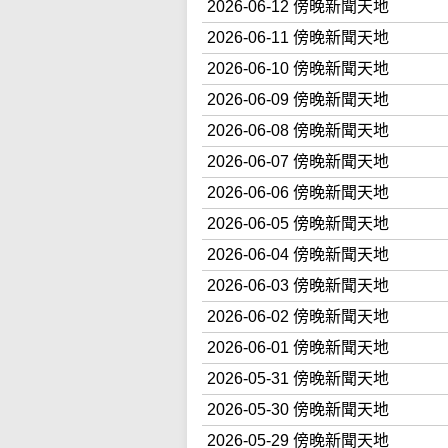
2026-06-12 傍晚新聞天地
2026-06-11 傍晚新聞天地
2026-06-10 傍晚新聞天地
2026-06-09 傍晚新聞天地
2026-06-08 傍晚新聞天地
2026-06-07 傍晚新聞天地
2026-06-06 傍晚新聞天地
2026-06-05 傍晚新聞天地
2026-06-04 傍晚新聞天地
2026-06-03 傍晚新聞天地
2026-06-02 傍晚新聞天地
2026-06-01 傍晚新聞天地
2026-05-31 傍晚新聞天地
2026-05-30 傍晚新聞天地
2026-05-29 傍晚新聞天地