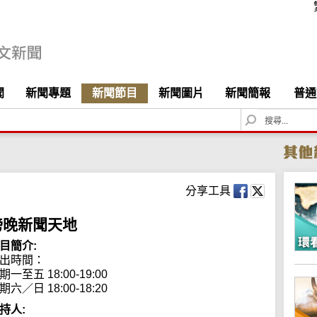
聞
新聞專題
新聞節目
新聞圖片
新聞簡報
普通
S
e
a
r
c
h
分享工具
傍晚新聞天地
目簡介:
出時間：

期一至五 18:00-19:00

期六／日 18:00-18:20
持人: