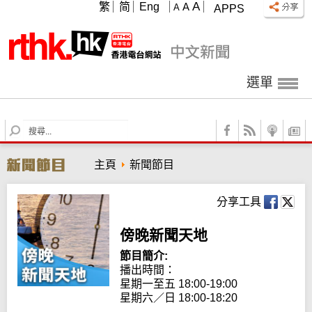
A
繁
简
Eng
A
A
APPS
選單
S
e
a
主頁
新聞節目
r
c
h
分享工具
傍晚新聞天地
節目簡介:
播出時間：

星期一至五 18:00-19:00

星期六／日 18:00-18:20