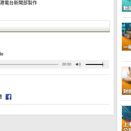
港電台新聞部製作
de
00:00
聽