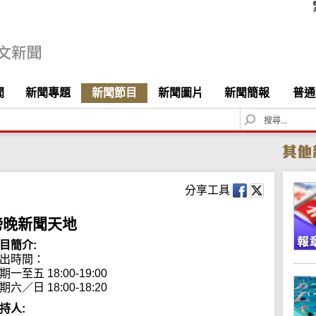
聞
新聞專題
新聞節目
新聞圖片
新聞簡報
普通
S
e
a
r
c
h
分享工具
傍晚新聞天地
目簡介:
出時間：

期一至五 18:00-19:00

期六／日 18:00-18:20
持人: