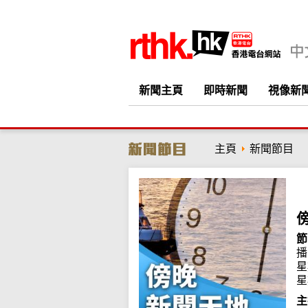
新聞主頁
即時新聞
視像新
主頁
新聞節目
節
播
星
星
主