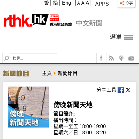
A
繁
简
Eng
A
A
APPS
選單
S
e
a
主頁
新聞節目
r
c
h
分享工具
傍晚新聞天地
節目簡介:
播出時間：

星期一至五 18:00-19:00

星期六／日 18:00-18:20