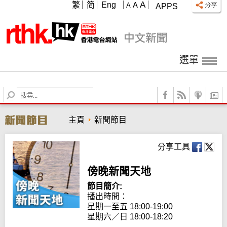
A
繁
简
Eng
A
A
APPS
選單
S
e
a
主頁
新聞節目
r
c
h
分享工具
傍晚新聞天地
節目簡介:
播出時間：

星期一至五 18:00-19:00

星期六／日 18:00-18:20