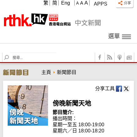
A
繁
简
Eng
A
A
APPS
選單
S
e
a
主頁
新聞節目
r
c
h
分享工具
傍晚新聞天地
節目簡介:
播出時間：

星期一至五 18:00-19:00

星期六／日 18:00-18:20