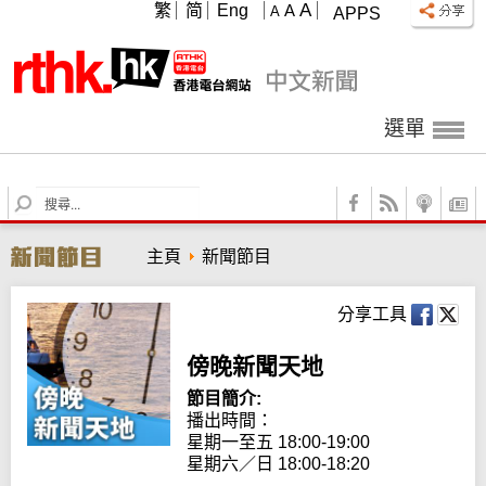
A
繁
简
Eng
A
A
APPS
選單
S
e
a
主頁
新聞節目
r
c
h
分享工具
傍晚新聞天地
節目簡介:
播出時間：

星期一至五 18:00-19:00

星期六／日 18:00-18:20