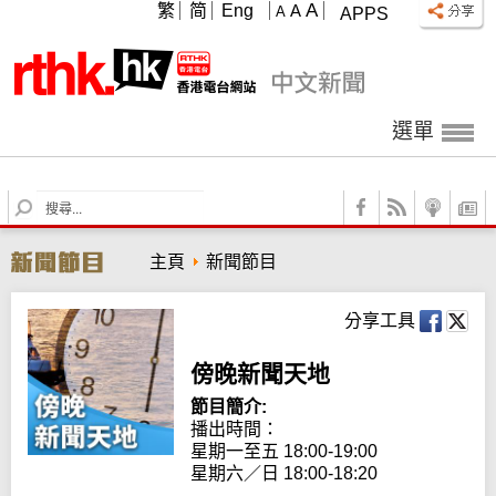
A
繁
简
Eng
A
A
APPS
選單
S
e
a
主頁
新聞節目
r
c
h
分享工具
傍晚新聞天地
節目簡介:
播出時間：

星期一至五 18:00-19:00

星期六／日 18:00-18:20