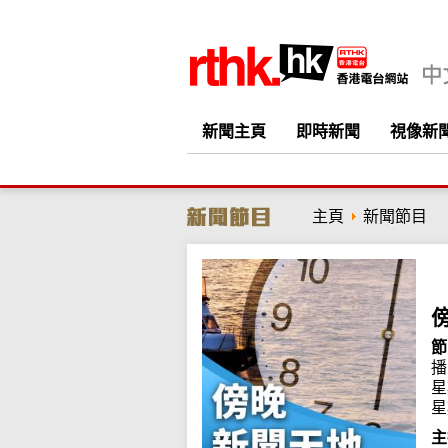
新聞主頁
即時新聞
視像新
主頁
新聞節目
節
播
星
星
主