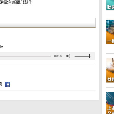
港電台新聞部製作
de
00:00
聽