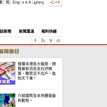
A
繁
简
Eng
A
A
APPS
話新聞
新聞重溫
報料快線
搜羅本港各大報章，閱
覽最新消息及社評摘
要，聽眾足不出戶，能
知天下事！
介紹國際及本地體壇最
新動態。