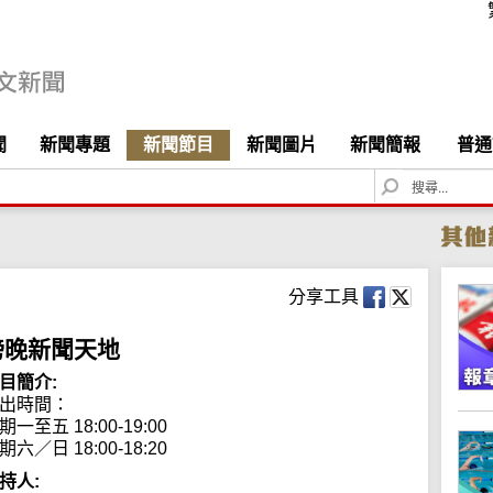
聞
新聞專題
新聞節目
新聞圖片
新聞簡報
普通
S
e
a
r
c
h
分享工具
傍晚新聞天地
目簡介:
出時間：

期一至五 18:00-19:00

期六／日 18:00-18:20
持人: